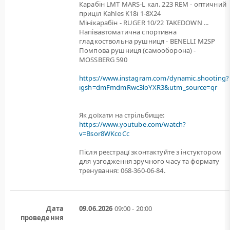
Карабін LMT MARS-L кал. 223 REM - оптичний
приціл Kahles K18i 1-8X24
Мінікарабін - RUGER 10/22 TAKEDOWN ...
Напівавтоматична спортивна
гладкоствольна рушниця - BENELLI M2SP
Помпова рушниця (самооборона) -
MOSSBERG 590
https://www.instagram.com/dynamic.shooting?
igsh=dmFmdmRwc3loYXR3&utm_source=qr
Як доїхати на стрільбище:
https://www.youtube.com/watch?
v=Bsor8WKcoCc
Після реєстрацї зконтактуйте з інстуктором
для узгодження зручного часу та формату
тренування: 068-360-06-84.
Дата
09.06.2026
09:00 - 20:00
проведення