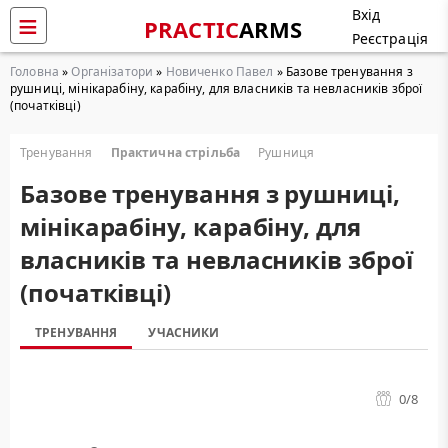
Вхід
PRACTIC
ARMS
Реєстрація
Головна
»
Організатори
»
Новиченко Павел
» Базове тренування з
рушниці, мінікарабіну, карабіну, для власників та невласників зброї
(початківці)
Тренування
Практична стрільба
Рушниця
Базове тренування з рушниці,
мінікарабіну, карабіну, для
власників та невласників зброї
(початківці)
ТРЕНУВАННЯ
УЧАСНИКИ
0
/8