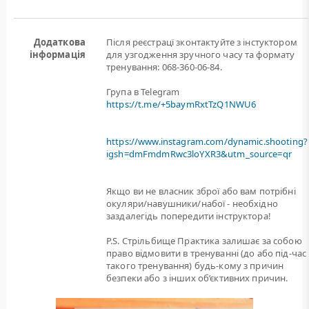
Додаткова
Після реєстрацї зконтактуйте з інстуктором
інформація
для узгодження зручного часу та формату
тренування: 068-360-06-84.
Група в Telegram
https://t.me/+5baymRxtTzQ1NWU6
https://www.instagram.com/dynamic.shooting?
igsh=dmFmdmRwc3loYXR3&utm_source=qr
Якщо ви не власник зброї або вам потрiбнi
окуляри/навушники/набої - необхідно
заздалегідь попередити інструктора!
P.S. Стрільбище Практика залишає за собою
право відмовити в тренуванні (до або під-час
такого тренування) будь-кому з причин
безпеки або з інших об’єктивних причин.