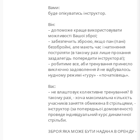
Вами:
буде опікуватись інструктор.
Він:
– допоможе краще використовувати
можливості Вашої зброї;
– забезпечить зброєю, якщо пан (пані)
беззбройні, але мають час і натхнення
постріляти (в такому разі лише прохання
заздалегідь попередити інструктора!);
– робитиме все, аби тренування принесло
виключно задоволення й не відбувалось
нудному режимі «гуру» - «початківець».
Вас:
– не влаштовує колективне тренування? В
такому разі, - хоча максимальна кількість
учасників заняття обмежена 8 стрільцями, -
інструктор (за попередньої домовленості)
проведе індивідуальний курс динамічної
стрільби.
ЗБРОЯ ЯКА МОЖЕ БУТИ НАДАНА В ОРЕНДУ -