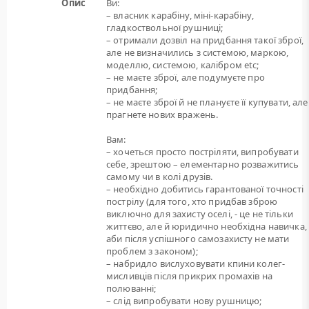
Опис
Ви:
– власник карабіну, міні-карабіну,
гладкоствольної рушниці;
– отримали дозвіл на придбання такої зброї,
але не визначились з системою, маркою,
моделлю, системою, калібром etc;
– не маєте зброї, але подумуєте про
придбання;
– не маєте зброї й не плануєте її купувати, але
прагнете нових вражень.
Вам:
– хочеться просто постріляти, випробувати
себе, зрештою – елементарно розважитись
самому чи в колі друзів.
– необхідно добитись гарантованої точності
пострілу (для того, хто придбав зброю
виключно для захисту оселі, - це не тільки
життєво, але й юридично необхідна навичка,
аби після успішного самозахисту не мати
проблем з законом);
– набридло вислуховувати кпини колег-
мисливців після прикрих промахів на
полюванні;
– слід випробувати нову рушницю;