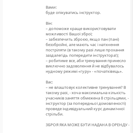
Вами:
буде опікуватись інструктор.
Він:
– допоможе краще використовувати
можливості Вашої зброї;
– забезпечить зброєю, якщо пан (пані)
беззбройні, але мають час і натхнення
постріляти (в такому разі лише прохання
заздалегідь попередити інструктора!);
– робитиме все, аби тренування принесло
виключно задоволення й не відбувалось
нудному режимі «гуру» - «початківець».
Вас:
– не влаштовує колективне тренування? В
такому разі, - хоча максимальна кількість
учасників заняття обмежена 8 стрільцями, -
інструктор (за попередньої домовленості)
проведе індивідуальний курс динамічної
стрільби.
ЗБРОЯ ЯКА МОЖЕ БУТИ НАДАНА В ОРЕНДУ -