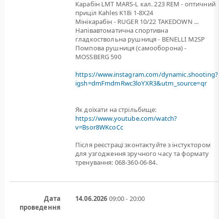
Карабін LMT MARS-L кал. 223 REM - оптичний
приціл Kahles K18i 1-8X24
Мінікарабін - RUGER 10/22 TAKEDOWN ...
Напівавтоматична спортивна
гладкоствольна рушниця - BENELLI M2SP
Помпова рушниця (самооборона) -
MOSSBERG 590
https://www.instagram.com/dynamic.shooting?
igsh=dmFmdmRwc3loYXR3&utm_source=qr
Як доїхати на стрільбище:
https://www.youtube.com/watch?
v=Bsor8WKcoCc
Після реєстрацї зконтактуйте з інстуктором
для узгодження зручного часу та формату
тренування: 068-360-06-84.
Дата
14.06.2026
09:00 - 20:00
проведення