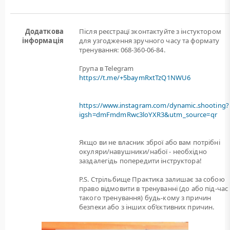
Додаткова
Після реєстрацї зконтактуйте з інстуктором
інформація
для узгодження зручного часу та формату
тренування: 068-360-06-84.
Група в Telegram
https://t.me/+5baymRxtTzQ1NWU6
https://www.instagram.com/dynamic.shooting?
igsh=dmFmdmRwc3loYXR3&utm_source=qr
Якщо ви не власник зброї або вам потрiбнi
окуляри/навушники/набої - необхідно
заздалегідь попередити інструктора!
P.S. Стрільбище Практика залишає за собою
право відмовити в тренуванні (до або під-час
такого тренування) будь-кому з причин
безпеки або з інших об’єктивних причин.