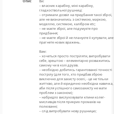
Опис
Ви:
– власник карабіну, міні-карабіну,
гладкоствольної рушниці;
– отримали дозвіл на придбання такої зброї,
але не визначились з системою, маркою,
моделлю, системою, калібром etc;
– не маєте зброї, але подумуєте про
придбання;
– не маєте зброї й не плануєте її купувати, але
прагнете нових вражень.
Вам:
– хочеться просто постріляти, випробувати
себе, зрештою – елементарно розважитись
самому чи в колі друзів.
– необхідно добитись гарантованої точності
пострілу (для того, хто придбав зброю
виключно для захисту оселі, - це не тільки
життєво, але й юридично необхідна навичка,
аби після успішного самозахисту не мати
проблем з законом);
– набридло вислуховувати кпини колег-
мисливців після прикрих промахів на
полюванні;
– слід випробувати нову рушницю;