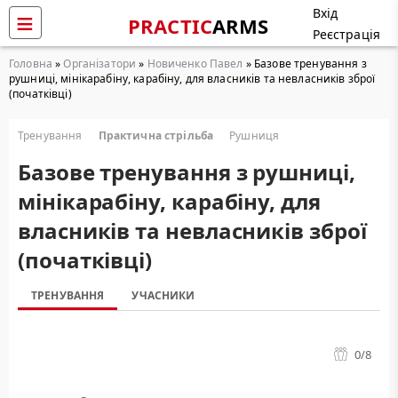
Вхід
PRACTIC
ARMS
Реєстрація
Головна
»
Організатори
»
Новиченко Павел
» Базове тренування з
рушниці, мінікарабіну, карабіну, для власників та невласників зброї
(початківці)
Тренування
Практична стрільба
Рушниця
Базове тренування з рушниці,
мінікарабіну, карабіну, для
власників та невласників зброї
(початківці)
ТРЕНУВАННЯ
УЧАСНИКИ
0
/8