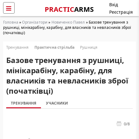
Вхід
PRACTIC
ARMS
Реєстрація
Головна
»
Організатори
»
Новиченко Павел
» Базове тренування з
рушниці, мінікарабіну, карабіну, для власників та невласників зброї
(початківці)
Тренування
Практична стрільба
Рушниця
Базове тренування з рушниці,
мінікарабіну, карабіну, для
власників та невласників зброї
(початківці)
ТРЕНУВАННЯ
УЧАСНИКИ
0
/8