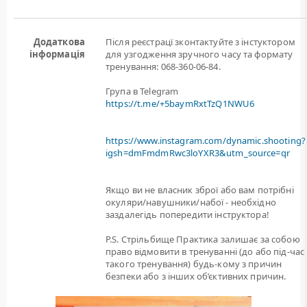
Додаткова
Після реєстрацї зконтактуйте з інстуктором
інформація
для узгодження зручного часу та формату
тренування: 068-360-06-84.
Група в Telegram
https://t.me/+5baymRxtTzQ1NWU6
https://www.instagram.com/dynamic.shooting?
igsh=dmFmdmRwc3loYXR3&utm_source=qr
Якщо ви не власник зброї або вам потрiбнi
окуляри/навушники/набої - необхідно
заздалегідь попередити інструктора!
P.S. Стрільбище Практика залишає за собою
право відмовити в тренуванні (до або під-час
такого тренування) будь-кому з причин
безпеки або з інших об’єктивних причин.