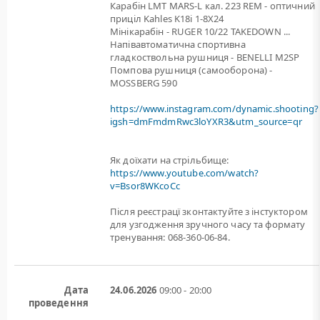
Карабін LMT MARS-L кал. 223 REM - оптичний
приціл Kahles K18i 1-8X24
Мінікарабін - RUGER 10/22 TAKEDOWN ...
Напівавтоматична спортивна
гладкоствольна рушниця - BENELLI M2SP
Помпова рушниця (самооборона) -
MOSSBERG 590
https://www.instagram.com/dynamic.shooting?
igsh=dmFmdmRwc3loYXR3&utm_source=qr
Як доїхати на стрільбище:
https://www.youtube.com/watch?
v=Bsor8WKcoCc
Після реєстрацї зконтактуйте з інстуктором
для узгодження зручного часу та формату
тренування: 068-360-06-84.
Дата
24.06.2026
09:00 - 20:00
проведення