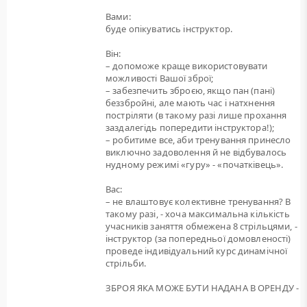
Вами:
буде опікуватись інструктор.
Він:
– допоможе краще використовувати
можливості Вашої зброї;
– забезпечить зброєю, якщо пан (пані)
беззбройні, але мають час і натхнення
постріляти (в такому разі лише прохання
заздалегідь попередити інструктора!);
– робитиме все, аби тренування принесло
виключно задоволення й не відбувалось
нудному режимі «гуру» - «початківець».
Вас:
– не влаштовує колективне тренування? В
такому разі, - хоча максимальна кількість
учасників заняття обмежена 8 стрільцями, -
інструктор (за попередньої домовленості)
проведе індивідуальний курс динамічної
стрільби.
ЗБРОЯ ЯКА МОЖЕ БУТИ НАДАНА В ОРЕНДУ -