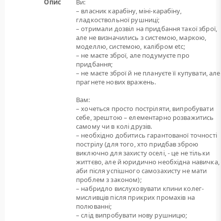
Опис
Ви:
– власник карабіну, міні-карабіну,
гладкоствольної рушниці;
– отримали дозвіл на придбання такої зброї,
але не визначились з системою, маркою,
моделлю, системою, калібром etc;
– не маєте зброї, але подумуєте про
придбання;
– не маєте зброї й не плануєте її купувати, але
прагнете нових вражень.
Вам:
– хочеться просто постріляти, випробувати
себе, зрештою – елементарно розважитись
самому чи в колі друзів.
– необхідно добитись гарантованої точності
пострілу (для того, хто придбав зброю
виключно для захисту оселі, - це не тільки
життєво, але й юридично необхідна навичка,
аби після успішного самозахисту не мати
проблем з законом);
– набридло вислуховувати кпини колег-
мисливців після прикрих промахів на
полюванні;
– слід випробувати нову рушницю;