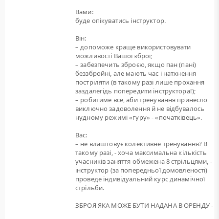
Вами:
буде опікуватись інструктор.
Він:
– допоможе краще використовувати
можливості Вашої зброї;
– забезпечить зброєю, якщо пан (пані)
беззбройні, але мають час і натхнення
постріляти (в такому разі лише прохання
заздалегідь попередити інструктора!);
– робитиме все, аби тренування принесло
виключно задоволення й не відбувалось
нудному режимі «гуру» - «початківець».
Вас:
– не влаштовує колективне тренування? В
такому разі, - хоча максимальна кількість
учасників заняття обмежена 8 стрільцями, -
інструктор (за попередньої домовленості)
проведе індивідуальний курс динамічної
стрільби.
ЗБРОЯ ЯКА МОЖЕ БУТИ НАДАНА В ОРЕНДУ -