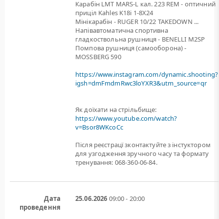
Карабін LMT MARS-L кал. 223 REM - оптичний
приціл Kahles K18i 1-8X24
Мінікарабін - RUGER 10/22 TAKEDOWN ...
Напівавтоматична спортивна
гладкоствольна рушниця - BENELLI M2SP
Помпова рушниця (самооборона) -
MOSSBERG 590
https://www.instagram.com/dynamic.shooting?
igsh=dmFmdmRwc3loYXR3&utm_source=qr
Як доїхати на стрільбище:
https://www.youtube.com/watch?
v=Bsor8WKcoCc
Після реєстрацї зконтактуйте з інстуктором
для узгодження зручного часу та формату
тренування: 068-360-06-84.
Дата
25.06.2026
09:00 - 20:00
проведення