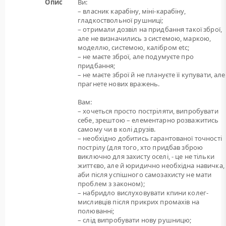
Опис
Ви:
– власник карабіну, міні-карабіну,
гладкоствольної рушниці;
– отримали дозвіл на придбання такої зброї,
але не визначились з системою, маркою,
моделлю, системою, калібром etc;
– не маєте зброї, але подумуєте про
придбання;
– не маєте зброї й не плануєте її купувати, але
прагнете нових вражень.
Вам:
– хочеться просто постріляти, випробувати
себе, зрештою – елементарно розважитись
самому чи в колі друзів.
– необхідно добитись гарантованої точності
пострілу (для того, хто придбав зброю
виключно для захисту оселі, - це не тільки
життєво, але й юридично необхідна навичка,
аби після успішного самозахисту не мати
проблем з законом);
– набридло вислуховувати кпини колег-
мисливців після прикрих промахів на
полюванні;
– слід випробувати нову рушницю;