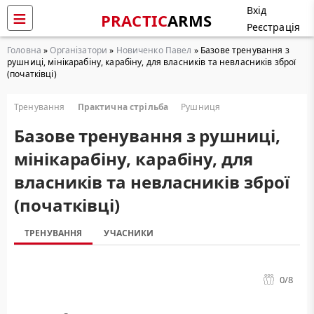
Вхід
PRACTIC
ARMS
Реєстрація
Головна
»
Організатори
»
Новиченко Павел
» Базове тренування з
рушниці, мінікарабіну, карабіну, для власників та невласників зброї
(початківці)
Тренування
Практична стрільба
Рушниця
Базове тренування з рушниці,
мінікарабіну, карабіну, для
власників та невласників зброї
(початківці)
ТРЕНУВАННЯ
УЧАСНИКИ
0
/8