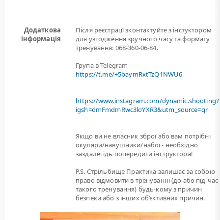
Додаткова
Після реєстрацї зконтактуйте з інстуктором
інформація
для узгодження зручного часу та формату
тренування: 068-360-06-84.
Група в Telegram
https://t.me/+5baymRxtTzQ1NWU6
https://www.instagram.com/dynamic.shooting?
igsh=dmFmdmRwc3loYXR3&utm_source=qr
Якщо ви не власник зброї або вам потрiбнi
окуляри/навушники/набої - необхідно
заздалегідь попередити інструктора!
P.S. Стрільбище Практика залишає за собою
право відмовити в тренуванні (до або під-час
такого тренування) будь-кому з причин
безпеки або з інших об’єктивних причин.