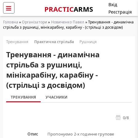
Вхід
PRACTIC
ARMS
Реєстрація
Головна
»
Організатори
»
Новиченко Павел
» Тренування - динамічна
стрільба з рушниці, мінікарабіну, карабіну - (стрільці з досвідом)
Тренування
Практична стрільба
Рушниця
Тренування - динамічна
стрільба з рушниці,
мінікарабіну, карабіну -
(стрільці з досвідом)
ТРЕНУВАННЯ
УЧАСНИКИ
0
/8
Опис
Пропонуємо 2-х годинне групове