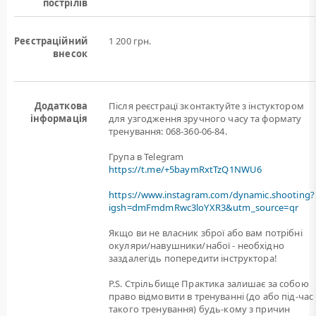
пострілів
Реєстраційний
1 200 грн.
внесок
Додаткова
Після реєстрацї зконтактуйте з інстуктором
інформація
для узгодження зручного часу та формату
тренування: 068-360-06-84.
Група в Telegram
https://t.me/+5baymRxtTzQ1NWU6
https://www.instagram.com/dynamic.shooting?
igsh=dmFmdmRwc3loYXR3&utm_source=qr
Якщо ви не власник зброї або вам потрiбнi
окуляри/навушники/набої - необхідно
заздалегідь попередити інструктора!
P.S. Стрільбище Практика залишає за собою
право відмовити в тренуванні (до або під-час
такого тренування) будь-кому з причин