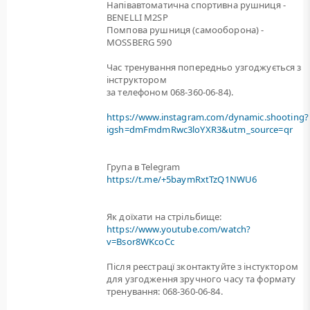
Напівавтоматична спортивна рушниця -
BENELLI M2SP
Помпова рушниця (самооборона) -
MOSSBERG 590
Час тренування попередньо узгоджується з
інструктором
за телефоном 068-360-06-84).
https://www.instagram.com/dynamic.shooting?
igsh=dmFmdmRwc3loYXR3&utm_source=qr
Група в Telegram
https://t.me/+5baymRxtTzQ1NWU6
Як доїхати на стрільбище:
https://www.youtube.com/watch?
v=Bsor8WKcoCc
Після реєстрацї зконтактуйте з інстуктором
для узгодження зручного часу та формату
тренування: 068-360-06-84.