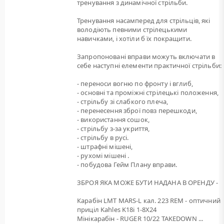
тренування з динамічної стрільби.
Тренування насамперед для стрільців, які
володіють певними стрілецькими
навичками, і хотіли б їх покращити.
Запропоновані вправи можуть включати в
себе наступні елементи практичної стрільби:
- переноси вогню по фронту і вглиб,
- основні та проміжні стрілецькі положення,
- стрільбу зі слабкого плеча,
- перенесення зброї повз перешкоди,
- використання сошок,
- стрільбу з-за укриття,
- стрільбу в русі.
- штрафні мішені,
- рухомі мішені .
- побудова Гейм Плану вправи.
ЗБРОЯ ЯКА МОЖЕ БУТИ НАДАНА В ОРЕНДУ -
Карабін LMT MARS-L кал. 223 REM - оптичний
приціл Kahles K18i 1-8X24
Мінікарабін - RUGER 10/22 TAKEDOWN ...