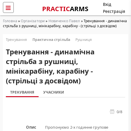
Вхід
PRACTIC
ARMS
Реєстрація
Головна
»
Організатори
»
Новиченко Павел
» Тренування - динамічна
стрільба з рушниці, мінікарабіну, карабіну - (стрільці з досвідом)
Тренування
Практична стрільба
Рушниця
Тренування - динамічна
стрільба з рушниці,
мінікарабіну, карабіну -
(стрільці з досвідом)
ТРЕНУВАННЯ
УЧАСНИКИ
0
/8
Опис
Пропонуємо 2-х годинне групове