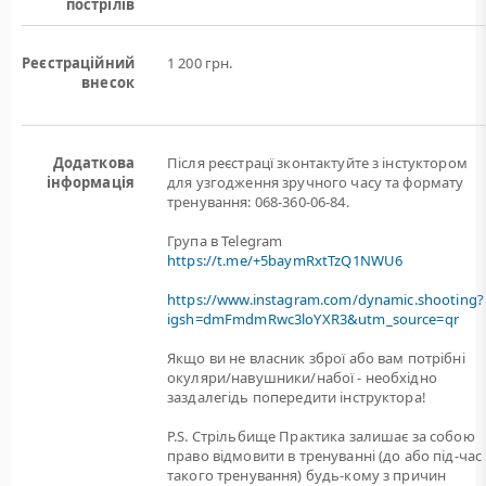
пострілів
Реєстраційний
1 200 грн.
внесок
Додаткова
Після реєстрацї зконтактуйте з інстуктором
інформація
для узгодження зручного часу та формату
тренування: 068-360-06-84.
Група в Telegram
https://t.me/+5baymRxtTzQ1NWU6
https://www.instagram.com/dynamic.shooting?
igsh=dmFmdmRwc3loYXR3&utm_source=qr
Якщо ви не власник зброї або вам потрiбнi
окуляри/навушники/набої - необхідно
заздалегідь попередити інструктора!
P.S. Стрільбище Практика залишає за собою
право відмовити в тренуванні (до або під-час
такого тренування) будь-кому з причин