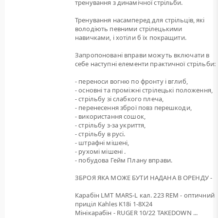
тренування з динамічної стрільби.
Тренування насамперед для стрільців, які
володіють певними стрілецькими
навичками, і хотіли б їх покращити.
Запропоновані вправи можуть включати в
себе наступні елементи практичної стрільби:
- переноси вогню по фронту і вглиб,
- основні та проміжні стрілецькі положення,
- стрільбу зі слабкого плеча,
- перенесення зброї повз перешкоди,
- використання сошок,
- стрільбу з-за укриття,
- стрільбу в русі.
- штрафні мішені,
- рухомі мішені .
- побудова Гейм Плану вправи.
ЗБРОЯ ЯКА МОЖЕ БУТИ НАДАНА В ОРЕНДУ -
Карабін LMT MARS-L кал. 223 REM - оптичний
приціл Kahles K18i 1-8X24
Мінікарабін - RUGER 10/22 TAKEDOWN ...