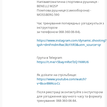
Напівавтоматична спортивна рушниця -
BENELLI M2SP
Помпова рушниця (самооборона) -
MOSSBERG 590
Час тренування попередньо узгоджується з
інструктором
за телефоном 068-360-06-84).
https://www.instagram.com/dynamic.shooting?
igsh=dmFmdmRwc3loYXR3&utm_source=qr
Група в Telegram
https://t.me/+5baymRxtTzQ1NWU6
Як доїхати на стрільбище:
https://www.youtube.com/watch?
v=Bsor8WKcoCc
Після реєстрацї зконтактуйте з інстуктором
для узгодження зручного часу та формату
тренування: 068-360-06-84.