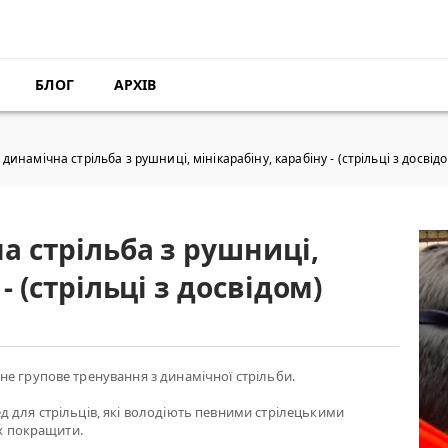
БЛОГ
АРХІВ
динамічна стрільба з рушниці, мінікарабіну, карабіну - (стрільці з досвід
а стрільба з рушниці,
- (стрільці з досвідом)
е групове тренування з динамічної стрільби.
 для стрільців, які володіють певними стрілецькими
їх покращити.