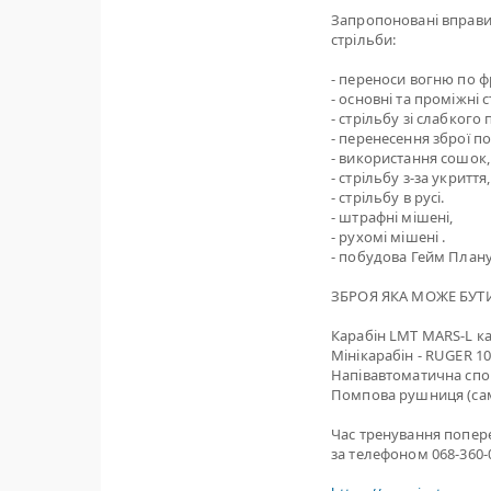
Запропоновані вправи
стрільби:
- переноси вогню по фр
- основні та проміжні 
- стрільбу зі слабкого 
- перенесення зброї п
- використання сошок,
- стрільбу з-за укриття,
- стрільбу в русі.
- штрафні мішені,
- рухомі мішені .
- побудова Гейм Плану
ЗБРОЯ ЯКА МОЖЕ БУТИ
Карабін LMT MARS-L кал
Мінікарабін - RUGER 1
Напівавтоматична спо
Помпова рушниця (са
Час тренування попер
за телефоном 068-360-0