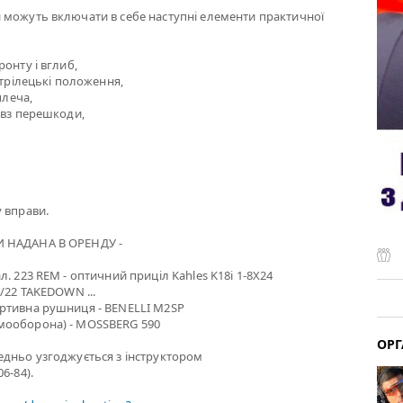
 можуть включати в себе наступні елементи практичної
онту і вглиб,
стрілецькі положення,
плеча,
овз перешкоди,
 вправи.
 НАДАНА В ОРЕНДУ -
. 223 REM - оптичний приціл Kahles K18i 1-8X24
0/22 TAKEDOWN ...
ртивна рушниця - BENELLI M2SP
мооборона) - MOSSBERG 590
ОРГ
едньо узгоджується з інструктором
6-84).