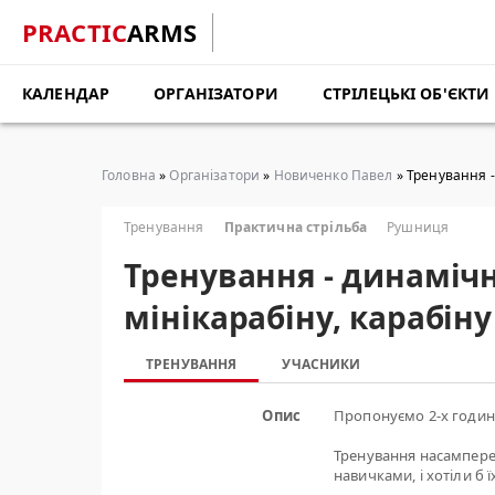
PRACTIC
ARMS
КАЛЕНДАР
ОРГАНІЗАТОРИ
СТРІЛЕЦЬКІ ОБ'ЄКТИ
Головна
»
Організатори
»
Новиченко Павел
» Тренування - 
Тренування
Практична стрільба
Рушниця
Тренування - динамічн
мінікарабіну, карабіну 
ТРЕНУВАННЯ
УЧАСНИКИ
Опис
Пропонуємо 2-х годинн
Тренування насамперед
навичками, і хотіли б 