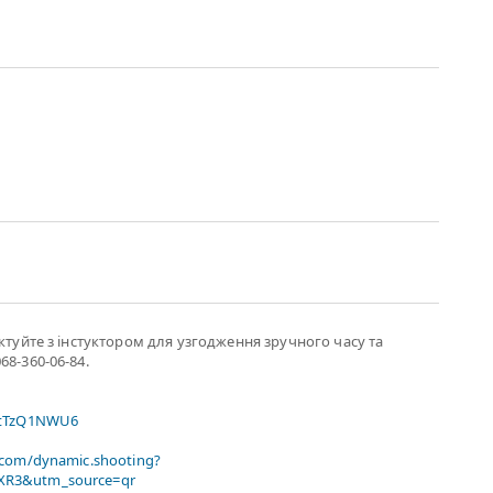
актуйте з інстуктором для узгодження зручного часу та
68-360-06-84.
xtTzQ1NWU6
.com/dynamic.shooting?
R3&utm_source=qr