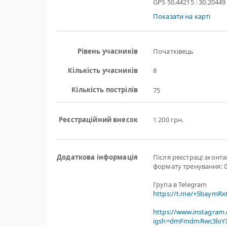
GPS 50.44215 : 30.20449
Показати на карті
Рівень учасників
Початківець
Кількість учасників
8
Кількість пострілів
75
Реєстраційний внесок
1 200 грн.
Додаткова інформація
Після реєстрацї зконт
формату тренування: 0
Група в Telegram
https://t.me/+5baymR
https://www.instagram
igsh=dmFmdmRwc3loYX