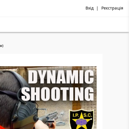
Вхід
|
Реєстрація
ом)