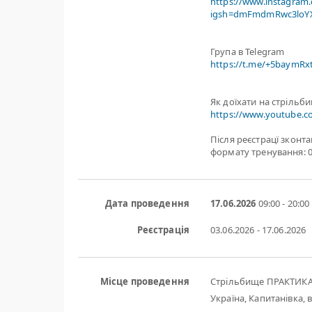
https://www.instagram
igsh=dmFmdmRwc3loYX
Група в Telegram
https://t.me/+5baymR
Як доїхати на стрільб
https://www.youtube.
Після реєстрацї зконт
формату тренування: 0
Дата проведення
17.06.2026
09:00 - 20:00
Реєстрація
03.06.2026 - 17.06.2026
Місце проведення
Стрільбище ПРАКТИК
Україна, Капитанівка, в