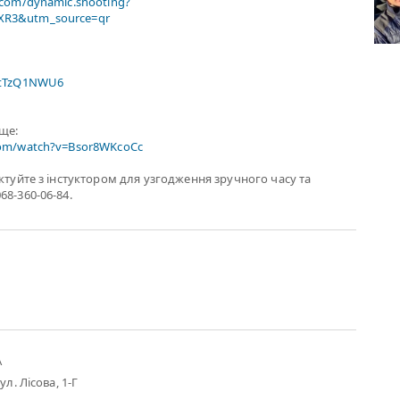
.com/dynamic.shooting?
R3&utm_source=qr
xtTzQ1NWU6
ище:
com/watch?v=Bsor8WKcoCc
актуйте з інстуктором для узгодження зручного часу та
68-360-06-84.
А
ул. Лісова, 1-Г