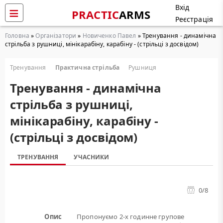
Вхід
PRACTIC
ARMS
Реєстрація
Головна
»
Організатори
»
Новиченко Павел
» Тренування - динамічна
стрільба з рушниці, мінікарабіну, карабіну - (стрільці з досвідом)
Тренування
Практична стрільба
Рушниця
Тренування - динамічна
стрільба з рушниці,
мінікарабіну, карабіну -
(стрільці з досвідом)
ТРЕНУВАННЯ
УЧАСНИКИ
0
/8
Опис
Пропонуємо 2-х годинне групове