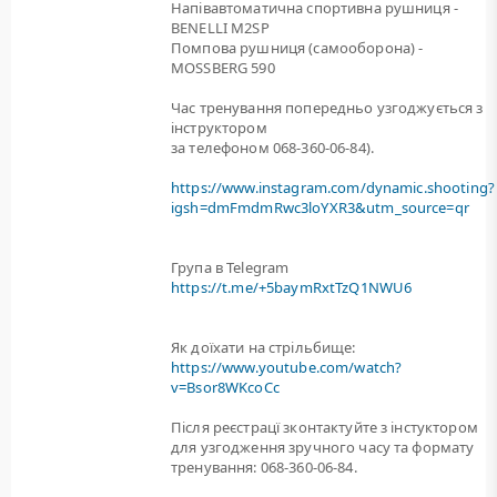
Напівавтоматична спортивна рушниця -
BENELLI M2SP
Помпова рушниця (самооборона) -
MOSSBERG 590
Час тренування попередньо узгоджується з
інструктором
за телефоном 068-360-06-84).
https://www.instagram.com/dynamic.shooting?
igsh=dmFmdmRwc3loYXR3&utm_source=qr
Група в Telegram
https://t.me/+5baymRxtTzQ1NWU6
Як доїхати на стрільбище:
https://www.youtube.com/watch?
v=Bsor8WKcoCc
Після реєстрацї зконтактуйте з інстуктором
для узгодження зручного часу та формату
тренування: 068-360-06-84.