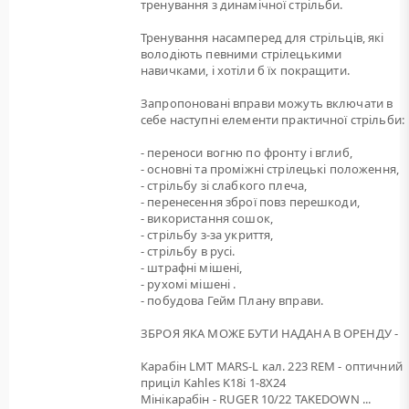
тренування з динамічної стрільби.
Тренування насамперед для стрільців, які
володіють певними стрілецькими
навичками, і хотіли б їх покращити.
Запропоновані вправи можуть включати в
себе наступні елементи практичної стрільби:
- переноси вогню по фронту і вглиб,
- основні та проміжні стрілецькі положення,
- стрільбу зі слабкого плеча,
- перенесення зброї повз перешкоди,
- використання сошок,
- стрільбу з-за укриття,
- стрільбу в русі.
- штрафні мішені,
- рухомі мішені .
- побудова Гейм Плану вправи.
ЗБРОЯ ЯКА МОЖЕ БУТИ НАДАНА В ОРЕНДУ -
Карабін LMT MARS-L кал. 223 REM - оптичний
приціл Kahles K18i 1-8X24
Мінікарабін - RUGER 10/22 TAKEDOWN ...