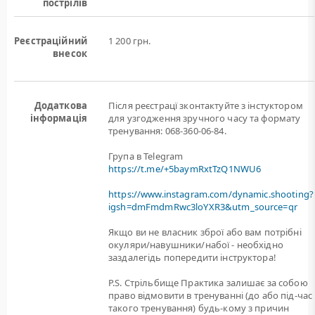
пострілів
Реєстраційний
1 200 грн.
внесок
Додаткова
Після реєстрацї зконтактуйте з інстуктором
інформація
для узгодження зручного часу та формату
тренування: 068-360-06-84.
Група в Telegram
https://t.me/+5baymRxtTzQ1NWU6
https://www.instagram.com/dynamic.shooting?
igsh=dmFmdmRwc3loYXR3&utm_source=qr
Якщо ви не власник зброї або вам потрiбнi
окуляри/навушники/набої - необхідно
заздалегідь попередити інструктора!
P.S. Стрільбище Практика залишає за собою
право відмовити в тренуванні (до або під-час
такого тренування) будь-кому з причин