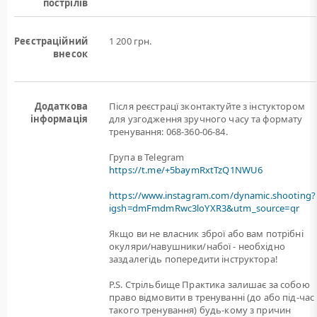
пострілів
Реєстраційний
1 200 грн.
внесок
Додаткова
Після реєстрацї зконтактуйте з інстуктором
інформація
для узгодження зручного часу та формату
тренування: 068-360-06-84.
Група в Telegram
https://t.me/+5baymRxtTzQ1NWU6
https://www.instagram.com/dynamic.shooting?
igsh=dmFmdmRwc3loYXR3&utm_source=qr
Якщо ви не власник зброї або вам потрiбнi
окуляри/навушники/набої - необхідно
заздалегідь попередити інструктора!
P.S. Стрільбище Практика залишає за собою
право відмовити в тренуванні (до або під-час
такого тренування) будь-кому з причин