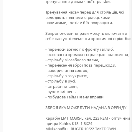
тренування з динамічної стрільби.
Тренування насамперед для стрільців, які
володіють певними стрілецькими
навичками, і хотіли б їх покращити.
Запропоновані вправи можуть включати в
себе наступні елементи практичної стрільби:
- переноси вогню по фронту і вглиб,
- основні та проміжні стрілецькі положення,
- стрільбу зі слабкого плеча,
- перенесення зброї повз перешкоди,
- використання сошок,
- стрільбу з-за укриття,
- стрільбу в русі.
- штрафні мішені,
- рухомі мішені .
- побудова Гейм Плану вправи.
ЗБРОЯ ЯКА МОЖЕ БУТИ НАДАНА В ОРЕНДУ -
Карабін LMT MARS-L кал. 223 REM - оптичний
приціл Kahles K18i 1-8X24
Мінікарабін - RUGER 10/22 TAKEDOWN ...