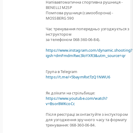
Напівавтоматична спортивна рушниця -
BENELLI M2SP
Помпова рушниця (самооборона) -
MOSSBERG 590
Час тренування попередньо узгоджується з
інструктором
за телефоном 068-360-06-84).
https://www.instagram.com/dynamic.shooting?
igsh=dmFmdmRwc3loYXR3&utm_source=qr
Група в Telegram
https://t.me/+5baymRxtTzQ1NWU6
Як доїхати на стрільбище:
https://www.youtube.com/watch?
v=Bsor8WKcoCc
Після реєстрацї зконтактуйте з інстуктором
для узгодження зручного часу та формату
тренування: 068-360-06-84.