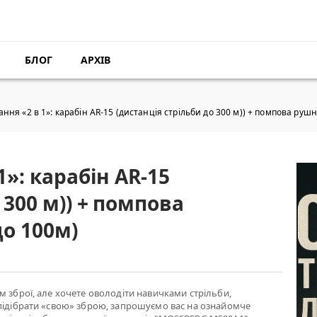
БЛОГ
АРХІВ
ання «2 в 1»: карабін AR-15 (дистанція стрільби до 300 м)) + помпова рушн
1»: карабін AR-15
 300 м)) + помпова
до 100м)
м зброї, але хочете оволодіти навичками стрільби,
підібрати «свою» зброю, запрошуємо вас на ознайомче