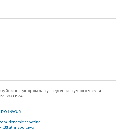
актуйте з інстуктором для узгодження зручного часу та
68-360-06-84.
xtTzQ1NWU6
.com/dynamic.shooting?
R3&utm_source=qr