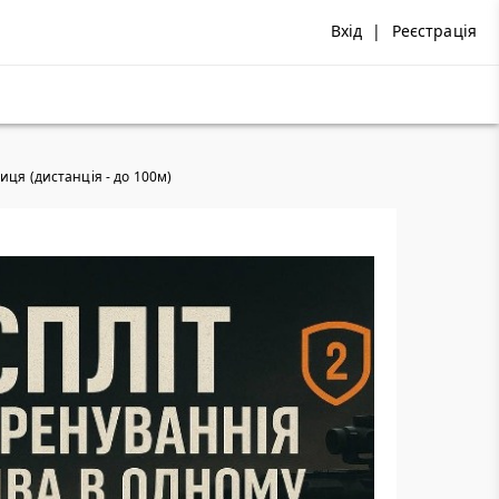
Вхід
|
Реєстрація
иця (дистанція - до 100м)