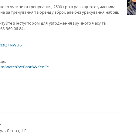
жного учасника тренування, 2500 грн в разі одного учасника
на за тренування та оренду зброї, але без урахування набоїв.
актуйте з інстуктором для узгодження зручного часу та
68-360-06-84.
xtTzQ1NWU6
ище:
com/watch?v=Bsor8WKcoCc
А
ул. Лісова, 1-Г