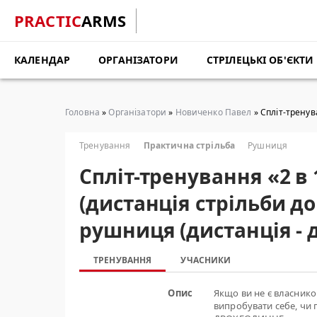
PRACTIC
ARMS
КАЛЕНДАР
ОРГАНІЗАТОРИ
СТРІЛЕЦЬКІ ОБ'ЄКТИ
Головна
»
Організатори
»
Новиченко Павел
» Cпліт-тренув
Тренування
Практична стрільба
Рушниця
Cпліт-тренування «2 в 
(дистанція стрільби до
рушниця (дистанція - 
ТРЕНУВАННЯ
УЧАСНИКИ
Опис
Якщо ви не є власнико
випробувати себе, чи 