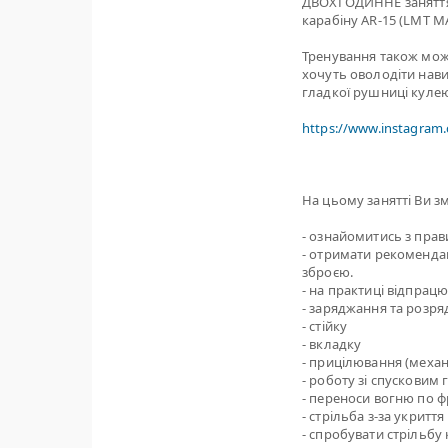
ДВОХГОДИННЕ заняття 
карабіну AR-15 (LMT M
Тренування також може 
хочуть оволодіти нави
гладкої рушниці кулею 
https://www.instagram
На цьому занятті Ви з
- ознайомитись з пра
- отримати рекомендац
зброєю.
- на практиці відпрацю
- заряджання та розря
- стійку
- вкладку
- прицілювання (механ
- роботу зі спусковим
- переноси вогню по ф
- стрільба з-за укриття
- спробувати стрільбу