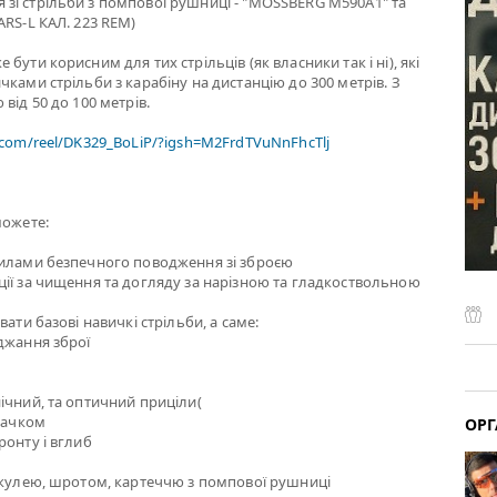
зі стрільби з помпової рушниці - "MOSSBERG M590A1" та
ARS-L КАЛ. 223 REM)
бути корисним для тих стрільців (як власники так і ні), які
чками стрільби з карабіну на дистанцію до 300 метрів. З
від 50 до 100 метрів.
.com/reel/DK329_BoLiP/?igsh=M2FrdTVuNnFhcTlj
можете:
вилами безпечного поводження зі зброєю
ії за чищення та догляду за нарізною та гладкоствольною
вати базові навичкі стрільби, а саме:
джання зброї
ічний, та оптичний приціли(
 гачком
ОРГ
ронту і вглиб
 кулею, шротом, картеччю з помпової рушниці