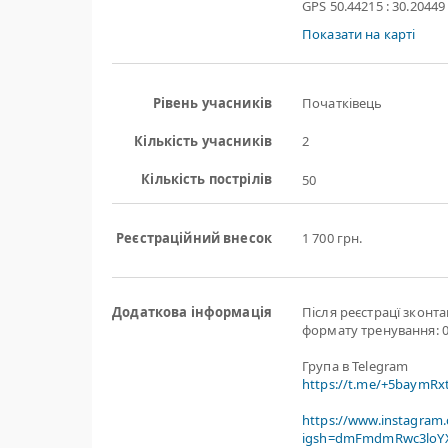
GPS 50.44215 : 30.20449
Показати на карті
Рівень учасників
Початківець
Кількість учасників
2
Кількість пострілів
50
Реєстраційний внесок
1 700 грн.
Додаткова інформація
Після реєстрацї зконт
формату тренування: 0
Група в Telegram
https://t.me/+5baymR
https://www.instagram
igsh=dmFmdmRwc3loYX