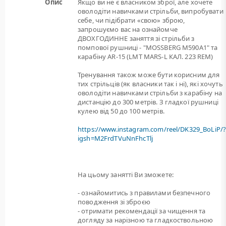
Опис
Якщо ви не є власником зброї, але хочете
оволодіти навичками стрільби, випробувати
себе, чи підібрати «свою» зброю,
запрошуємо вас на ознайомче
ДВОХГОДИННЕ заняття зі стрільби з
помпової рушниці - "MOSSBERG M590A1" та
карабіну AR-15 (LMT MARS-L КАЛ. 223 REM)
Тренування також може бути корисним для
тих стрільців (як власники так і ні), які хочуть
оволодіти навичками стрільби з карабіну на
дистанцію до 300 метрів. З гладкої рушниці
кулею від 50 до 100 метрів.
https://www.instagram.com/reel/DK329_BoLiP/
igsh=M2FrdTVuNnFhcTlj
На цьому занятті Ви зможете:
- ознайомитись з правилами безпечного
поводження зі зброєю
- отримати рекомендації за чищення та
догляду за нарізною та гладкоствольною