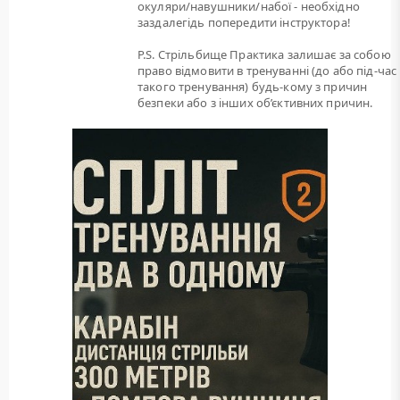
окуляри/навушники/набої - необхідно
заздалегідь попередити інструктора!
P.S. Стрільбище Практика залишає за собою
право відмовити в тренуванні (до або під-час
такого тренування) будь-кому з причин
безпеки або з інших об’єктивних причин.