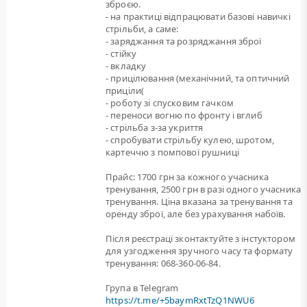
зброєю.
- на практиці відпрацювати базові навичкі
стрільби, а саме:
- заряджання та розряджання зброї
- стійку
- вкладку
- прицілювання (механічний, та оптичний
приціли(
- роботу зі спусковим гачком
- переноси вогню по фронту і вглиб
- стрільба з-за укриття
- спробувати стрільбу кулею, шротом,
картеччю з помпової рушниці
Прайс: 1700 грн за кожного учасника
тренування, 2500 грн в разі одного учасника
тренування. Ціна вказана за тренування та
оренду зброї, але без урахування набоїв.
Після реєстрацї зконтактуйте з інстуктором
для узгодження зручного часу та формату
тренування: 068-360-06-84.
Група в Telegram
https://t.me/+5baymRxtTzQ1NWU6