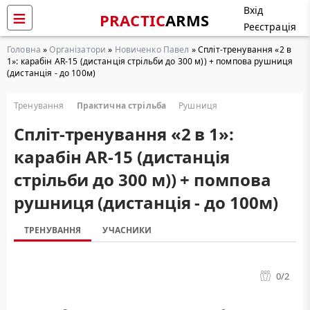
Вхід
PRACTIC
ARMS
Реєстрація
Головна
»
Організатори
»
Новиченко Павел
» Cпліт-тренування «2 в
1»: карабін AR-15 (дистанція стрільби до 300 м)) + помпова рушниця
(дистанція - до 100м)
Тренування
Практична стрільба
Рушниця
Cпліт-тренування «2 в 1»:
карабін AR-15 (дистанція
стрільби до 300 м)) + помпова
рушниця (дистанція - до 100м)
ТРЕНУВАННЯ
УЧАСНИКИ
0
/2