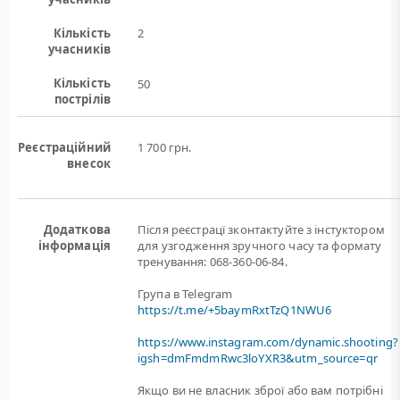
Кількість
2
учасників
Кількість
50
пострілів
Реєстраційний
1 700 грн.
внесок
Додаткова
Після реєстрацї зконтактуйте з інстуктором
інформація
для узгодження зручного часу та формату
тренування: 068-360-06-84.
Група в Telegram
https://t.me/+5baymRxtTzQ1NWU6
https://www.instagram.com/dynamic.shooting?
igsh=dmFmdmRwc3loYXR3&utm_source=qr
Якщо ви не власник зброї або вам потрiбнi