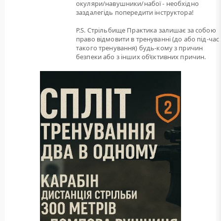
окуляри/навушники/набої - необхідно
заздалегідь попередити інструктора!
P.S. Стрільбище Практика залишає за собою
право відмовити в тренуванні (до або під-час
такого тренування) будь-кому з причин
безпеки або з інших об’єктивних причин.