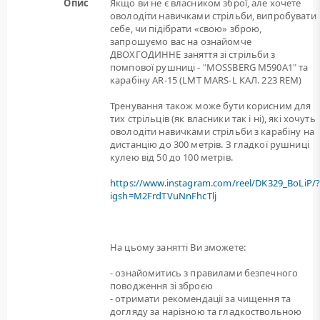
Опис
Якщо ви не є власником зброї, але хочете
оволодіти навичками стрільби, випробувати
себе, чи підібрати «свою» зброю,
запрошуємо вас на ознайомче
ДВОХГОДИННЕ заняття зі стрільби з
помпової рушниці - "MOSSBERG M590A1" та
карабіну AR-15 (LMT MARS-L КАЛ. 223 REM)
Тренування також може бути корисним для
тих стрільців (як власники так і ні), які хочуть
оволодіти навичками стрільби з карабіну на
дистанцію до 300 метрів. З гладкої рушниці
кулею від 50 до 100 метрів.
https://www.instagram.com/reel/DK329_BoLiP/
igsh=M2FrdTVuNnFhcTlj
На цьому занятті Ви зможете:
- ознайомитись з правилами безпечного
поводження зі зброєю
- отримати рекомендації за чищення та
догляду за нарізною та гладкоствольною