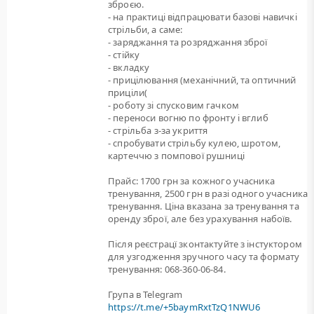
зброєю.
- на практиці відпрацювати базові навичкі
стрільби, а саме:
- заряджання та розряджання зброї
- стійку
- вкладку
- прицілювання (механічний, та оптичний
приціли(
- роботу зі спусковим гачком
- переноси вогню по фронту і вглиб
- стрільба з-за укриття
- спробувати стрільбу кулею, шротом,
картеччю з помпової рушниці
Прайс: 1700 грн за кожного учасника
тренування, 2500 грн в разі одного учасника
тренування. Ціна вказана за тренування та
оренду зброї, але без урахування набоїв.
Після реєстрацї зконтактуйте з інстуктором
для узгодження зручного часу та формату
тренування: 068-360-06-84.
Група в Telegram
https://t.me/+5baymRxtTzQ1NWU6