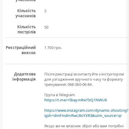
Кількість
2
учасників
Кількість
50
пострілів
Реєстраційний
1 700 грн.
внесок
Додаткова
Після реєстрацї зконтактуйте з інстуктором
інформація
для узгодження зручного часу та формату
тренування: 068-360-06-84.
Група в Telegram
https://t.me/+5baymRxtTzQ1NWU6
https://www.instagram.com/dynamic.shooting?
igsh=dmFmdmRwc3loYXR3&utm_source=qr
Якщо ви не власник зброї або вам потрiбнi