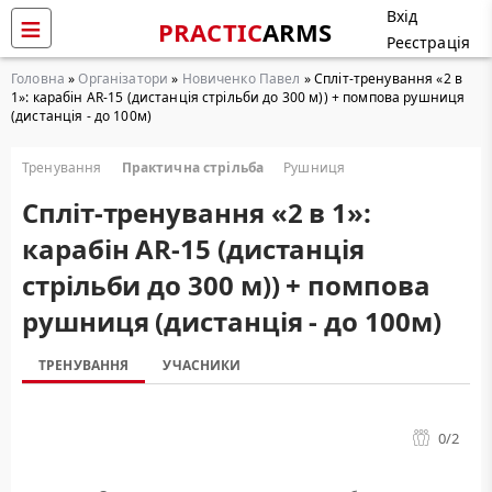
Вхід
PRACTIC
ARMS
Реєстрація
Головна
»
Організатори
»
Новиченко Павел
» Cпліт-тренування «2 в
1»: карабін AR-15 (дистанція стрільби до 300 м)) + помпова рушниця
(дистанція - до 100м)
Тренування
Практична стрільба
Рушниця
Cпліт-тренування «2 в 1»:
карабін AR-15 (дистанція
стрільби до 300 м)) + помпова
рушниця (дистанція - до 100м)
ТРЕНУВАННЯ
УЧАСНИКИ
0
/2