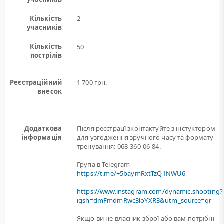
Кількість
2
учасників
Кількість
50
пострілів
Реєстраційний
1 700 грн.
внесок
Додаткова
Після реєстрацї зконтактуйте з інстуктором
інформація
для узгодження зручного часу та формату
тренування: 068-360-06-84.
Група в Telegram
https://t.me/+5baymRxtTzQ1NWU6
https://www.instagram.com/dynamic.shooting?
igsh=dmFmdmRwc3loYXR3&utm_source=qr
Якщо ви не власник зброї або вам потрiбнi