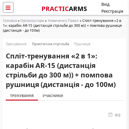
Вхід
PRACTIC
ARMS
Реєстрація
Головна
»
Організатори
»
Новиченко Павел
» Cпліт-тренування «2 в
1»: карабін AR-15 (дистанція стрільби до 300 м)) + помпова рушниця
(дистанція - до 100м)
Тренування
Практична стрільба
Рушниця
Cпліт-тренування «2 в 1»:
карабін AR-15 (дистанція
стрільби до 300 м)) + помпова
рушниця (дистанція - до 100м)
ТРЕНУВАННЯ
УЧАСНИКИ
0
/2