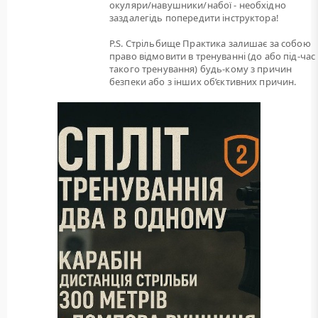
окуляри/навушники/набої - необхідно
заздалегідь попередити інструктора!
P.S. Стрільбище Практика залишає за собою
право відмовити в тренуванні (до або під-час
такого тренування) будь-кому з причин
безпеки або з інших об’єктивних причин.