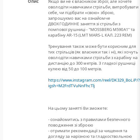
Опис
Якщо ви не є власником зброї, але хочете
оволодіти навичками стрільби, випробувати
себе, чи підібрати «свою» зброю,
запрошуємо вас на ознайомче
ДВОХГОДИННЕ заняття зі стрільби з
помпової рушниці - "MOSSBERG M590A1" та
карабіну AR-15 (LMT MARS-L КАЛ. 223 REM)
Тренування також може бути корисним для
тих стрільців (як власники так і ні), які хочуть
оволодіти навичками стрільби з карабіну на
дистанцію до 300 метрів. З гладкої рушниці
кулею від 50 до 100 метрів.
https://www.instagram.com/reel/DK329_BoLiP/
igsh=M2FrdTVuNnFhcTlj
На цьому занятті Ви зможете:
- ознайомитись з правилами безпечного
поводження зі зброєю
- отримати рекомендації за чищення та
догляду за нарізною та гладкоствольною