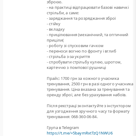
зброєю.
- на практиці відпрацювати базові навичкі
стрільби, а саме:
- заряджання та розряджання зброї
- стійку
- вкладку
- прицілювання (механічний, та оптичний
приціли(
- роботу зі спусковим гачком
- переноси вогню по фронту і вглиб
- стрільба з-за укриття
- спробувати стрільбу кулею, шротом,
картеччю з помпової рушниці
Прайс: 1700 грн за кожного учасника
тренування, 2500 грн в разі одного учасника
тренування. Ціна вказана за тренування та
оренду зброї, але без урахування набоїв.
Після реєстрацї зконтактуйте з інстуктором
для узгодження зручного часу та формату
тренування: 068-360-06-84.
Група в Telegram
https://t.me/+5baymRxtTzQ1NWU6