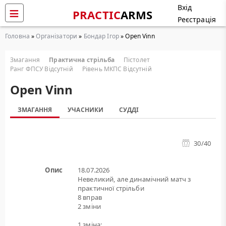
Вхід
PRACTIC
ARMS
Реєстрація
Головна
»
Організатори
»
Бондар Ігор
» Open Vinn
Змагання
Практична стрільба
Пістолет
Ранг ФПСУ Відсутній
Рівень МКПС Відсутній
Open Vinn
ЗМАГАННЯ
УЧАСНИКИ
СУДДІ
30
/40
Опис
18.07.2026
Невеликий, але динамічний матч з
практичної стрільби
8 вправ
2 зміни
1 зміна: