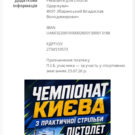
Додаткова
Реквізити для сплати:
інформація
Одержувач
ФОП Збаранський Владислав
Володимирович
IBAN
UA603220010000026001300013188
ЄДРПОУ
2734510573
Призначення платежу
П.І.Б. учасника — за участь у спортивних
змаганнях 25.07.26 р.