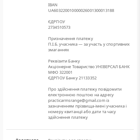
IBAN
UA603220010000026001300013188
ЄДРПОУ
2734510573
Призначення платежу
П.І.Б. учасника — за участь у спортивних
змаганнях
Реквізити Банку
Акціонерне Товариство УНІВЕРСАЛ БАНК
МФО 322001
ЄДРПОУ Банку 21133352
Про здійснення платежу повідомити
електронною поштою на адресу
practicarmsrange@gmail.com із
зазначенням прізвища-імені учасника і
номеру квитанції або дати та часу
здійснення платежу