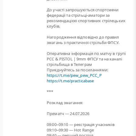
До участі запрошуються спортсмени
федерації та стрільці-аматори за
рекомендацією спортивних стрілецьких
клубів.
Нагородження відповідно до правил
змагань з практичної стрільби ФПСУ.
Оперативна інформація по матчу в групі
PCC & PISTOL | 9mm ФПСУ та на каналі
стрільбища в Телеграм
Приєднуйтесь за посиланнями:
https://t.me/pew_pew_PCC_P
https://t.me/practicabase
***
Розклад змагання:
Прематч — 24.07.2026
09:00–09:10 — реєстрація учасників
09:10–09:30 — Hot Range
09:40 — перший постріл