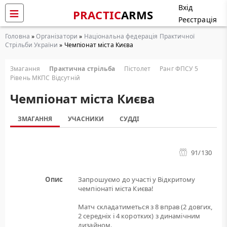
Вхід
PRACTIC
ARMS
Реєстрація
Головна
»
Організатори
»
Національна федерація Практичної
Стрільби України
» Чемпіонат міста Києва
Змагання
Практична стрільба
Пістолет
Ранг ФПСУ 5
Рівень МКПС Відсутній
Чемпіонат міста Києва
ЗМАГАННЯ
УЧАСНИКИ
СУДДІ
91
/130
Опис
Запрошуємо до участі у Відкритому
чемпіонаті міста Києва!
Матч складатиметься з 8 вправ (2 довгих,
2 середніх і 4 коротких) з динамічним
дизайном.