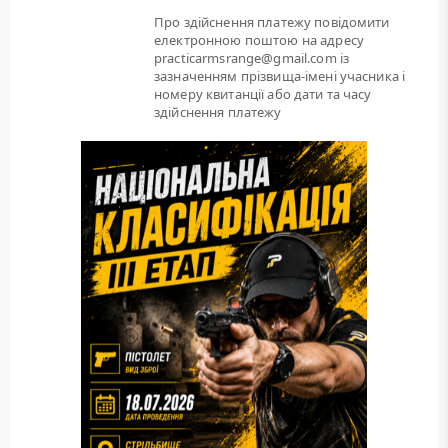
Про здійснення платежу повідомити
електронною поштою на адресу
practicarmsrange@gmail.com із
зазначенням прізвища-імені учасника і
номеру квитанції або дати та часу
здійснення платежу