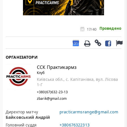
Проведено
17
/40
ОРГАНІЗАТОРИ
ССК Практикармз
Клуб
Київська обл., с. Капітанівка, вул. Лісова
1-Г
+380(67)632-23-13
zbarik@gmail.com
Директор матчу
practicarmsrange@gmail.com
Байковський Андрій
Головний суддя
+380676322313