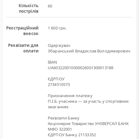
Кількість
60
пострілів
Реєстраційний
1 600 грн.
внесок
Реквізити для
Одержувач
оплати
Збаранський Владислав Володимирович
IBAN
UA603220010000026001300013188
ЄДРПОУ
2734510573
Призначення платежу
П.І.Б. учасника — за участь у спортивних
змаганнях
Реквізити Банку
Акціонерне Товариство УНІВЕРСАЛ БАНК
МФО 322001
ЄДРПОУ Банку 21133352