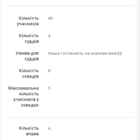
Кількість
40
учасників
Кількість
4
суддів
Умови для
Наша гостинність не знатиме меж))))
суддів
Кількість
8
сквадів
Максимальна
5
кількість
учасників у
сквадах
Кількість
4
вправ