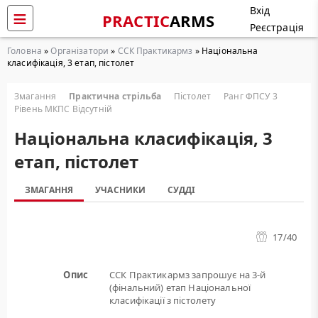
Вхід
PRACTIC
ARMS
Реєстрація
Головна
»
Організатори
»
ССК Практикармз
» Національна
класифікація, 3 етап, пістолет
Змагання
Практична стрільба
Пістолет
Ранг ФПСУ 3
Рівень МКПС Відсутній
Національна класифікація, 3
етап, пістолет
ЗМАГАННЯ
УЧАСНИКИ
СУДДІ
17
/40
Опис
ССК Практикармз запрошує на 3-й
(фінальний) етап Національної
класифікації з пістолету