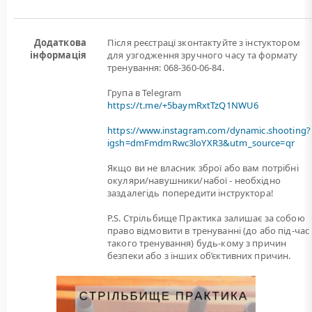
Додаткова
Після реєстрацї зконтактуйте з інстуктором
інформація
для узгодження зручного часу та формату
тренування: 068-360-06-84.
Група в Telegram
https://t.me/+5baymRxtTzQ1NWU6
https://www.instagram.com/dynamic.shooting?
igsh=dmFmdmRwc3loYXR3&utm_source=qr
Якщо ви не власник зброї або вам потрiбнi
окуляри/навушники/набої - необхідно
заздалегідь попередити інструктора!
P.S. Стрільбище Практика залишає за собою
право відмовити в тренуванні (до або під-час
такого тренування) будь-кому з причин
безпеки або з інших об’єктивних причин.