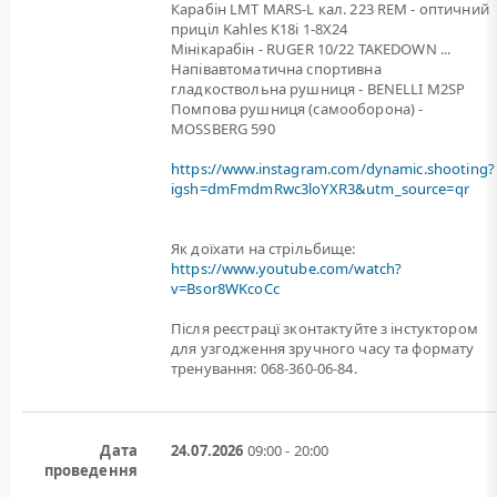
Карабін LMT MARS-L кал. 223 REM - оптичний
приціл Kahles K18i 1-8X24
Мінікарабін - RUGER 10/22 TAKEDOWN ...
Напівавтоматична спортивна
гладкоствольна рушниця - BENELLI M2SP
Помпова рушниця (самооборона) -
MOSSBERG 590
https://www.instagram.com/dynamic.shooting?
igsh=dmFmdmRwc3loYXR3&utm_source=qr
Як доїхати на стрільбище:
https://www.youtube.com/watch?
v=Bsor8WKcoCc
Після реєстрацї зконтактуйте з інстуктором
для узгодження зручного часу та формату
тренування: 068-360-06-84.
Дата
24.07.2026
09:00 - 20:00
проведення