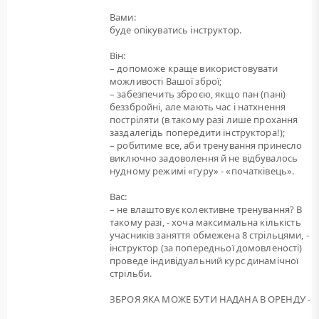
Вами:
буде опікуватись інструктор.
Він:
– допоможе краще використовувати
можливості Вашої зброї;
– забезпечить зброєю, якщо пан (пані)
беззбройні, але мають час і натхнення
постріляти (в такому разі лише прохання
заздалегідь попередити інструктора!);
– робитиме все, аби тренування принесло
виключно задоволення й не відбувалось
нудному режимі «гуру» - «початківець».
Вас:
– не влаштовує колективне тренування? В
такому разі, - хоча максимальна кількість
учасників заняття обмежена 8 стрільцями, -
інструктор (за попередньої домовленості)
проведе індивідуальний курс динамічної
стрільби.
ЗБРОЯ ЯКА МОЖЕ БУТИ НАДАНА В ОРЕНДУ -