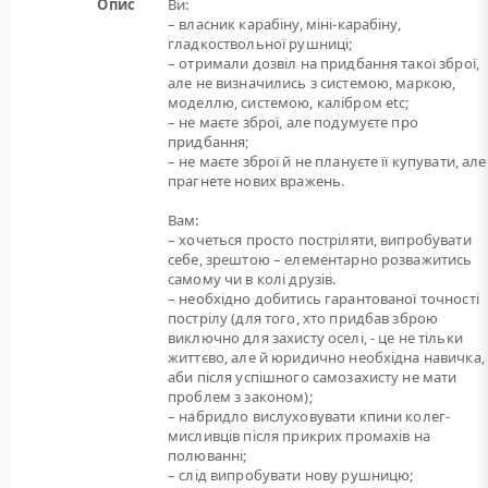
Опис
Ви:
– власник карабіну, міні-карабіну,
гладкоствольної рушниці;
– отримали дозвіл на придбання такої зброї,
але не визначились з системою, маркою,
моделлю, системою, калібром etc;
– не маєте зброї, але подумуєте про
придбання;
– не маєте зброї й не плануєте її купувати, але
прагнете нових вражень.
Вам:
– хочеться просто постріляти, випробувати
себе, зрештою – елементарно розважитись
самому чи в колі друзів.
– необхідно добитись гарантованої точності
пострілу (для того, хто придбав зброю
виключно для захисту оселі, - це не тільки
життєво, але й юридично необхідна навичка,
аби після успішного самозахисту не мати
проблем з законом);
– набридло вислуховувати кпини колег-
мисливців після прикрих промахів на
полюванні;
– слід випробувати нову рушницю;