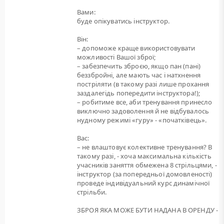
Вами:
буде опікуватись інструктор.
Він:
– допоможе краще використовувати
можливості Вашої зброї;
– забезпечить зброєю, якщо пан (пані)
беззбройні, але мають час і натхнення
постріляти (в такому разі лише прохання
заздалегідь попередити інструктора!);
– робитиме все, аби тренування принесло
виключно задоволення й не відбувалось
нудному режимі «гуру» - «початківець».
Вас:
– не влаштовує колективне тренування? В
такому разі, - хоча максимальна кількість
учасників заняття обмежена 8 стрільцями, -
інструктор (за попередньої домовленості)
проведе індивідуальний курс динамічної
стрільби.
ЗБРОЯ ЯКА МОЖЕ БУТИ НАДАНА В ОРЕНДУ -