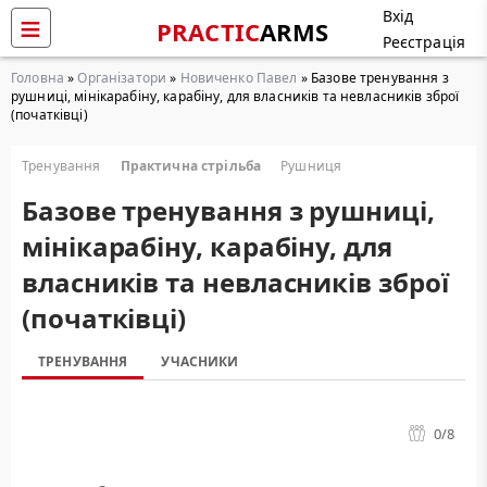
Вхід
PRACTIC
ARMS
Реєстрація
Головна
»
Організатори
»
Новиченко Павел
» Базове тренування з
рушниці, мінікарабіну, карабіну, для власників та невласників зброї
(початківці)
Тренування
Практична стрільба
Рушниця
Базове тренування з рушниці,
мінікарабіну, карабіну, для
власників та невласників зброї
(початківці)
ТРЕНУВАННЯ
УЧАСНИКИ
0
/8