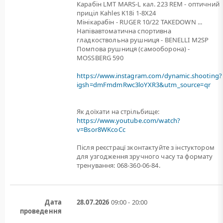
Карабін LMT MARS-L кал. 223 REM - оптичний
приціл Kahles K18i 1-8X24
Мінікарабін - RUGER 10/22 TAKEDOWN ...
Напівавтоматична спортивна
гладкоствольна рушниця - BENELLI M2SP
Помпова рушниця (самооборона) -
MOSSBERG 590
https://www.instagram.com/dynamic.shooting?
igsh=dmFmdmRwc3loYXR3&utm_source=qr
Як доїхати на стрільбище:
https://www.youtube.com/watch?
v=Bsor8WKcoCc
Після реєстрацї зконтактуйте з інстуктором
для узгодження зручного часу та формату
тренування: 068-360-06-84.
Дата
28.07.2026
09:00 - 20:00
проведення