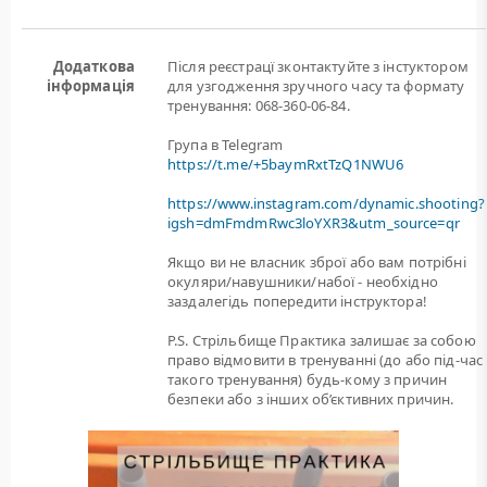
Додаткова
Після реєстрацї зконтактуйте з інстуктором
інформація
для узгодження зручного часу та формату
тренування: 068-360-06-84.
Група в Telegram
https://t.me/+5baymRxtTzQ1NWU6
https://www.instagram.com/dynamic.shooting?
igsh=dmFmdmRwc3loYXR3&utm_source=qr
Якщо ви не власник зброї або вам потрiбнi
окуляри/навушники/набої - необхідно
заздалегідь попередити інструктора!
P.S. Стрільбище Практика залишає за собою
право відмовити в тренуванні (до або під-час
такого тренування) будь-кому з причин
безпеки або з інших об’єктивних причин.