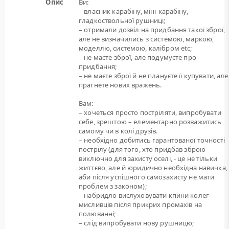
Опис
Ви:
– власник карабіну, міні-карабіну,
гладкоствольної рушниці;
– отримали дозвіл на придбання такої зброї,
але не визначились з системою, маркою,
моделлю, системою, калібром etc;
– не маєте зброї, але подумуєте про
придбання;
– не маєте зброї й не плануєте її купувати, але
прагнете нових вражень.
Вам:
– хочеться просто постріляти, випробувати
себе, зрештою – елементарно розважитись
самому чи в колі друзів.
– необхідно добитись гарантованої точності
пострілу (для того, хто придбав зброю
виключно для захисту оселі, - це не тільки
життєво, але й юридично необхідна навичка,
аби після успішного самозахисту не мати
проблем з законом);
– набридло вислуховувати кпини колег-
мисливців після прикрих промахів на
полюванні;
– слід випробувати нову рушницю;