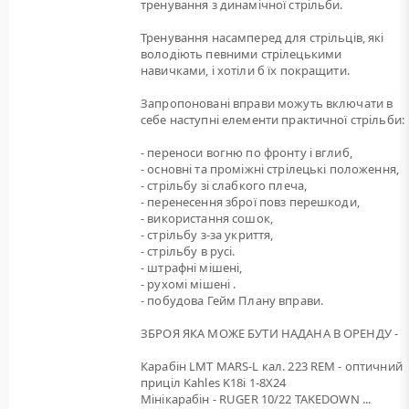
тренування з динамічної стрільби.
Тренування насамперед для стрільців, які
володіють певними стрілецькими
навичками, і хотіли б їх покращити.
Запропоновані вправи можуть включати в
себе наступні елементи практичної стрільби:
- переноси вогню по фронту і вглиб,
- основні та проміжні стрілецькі положення,
- стрільбу зі слабкого плеча,
- перенесення зброї повз перешкоди,
- використання сошок,
- стрільбу з-за укриття,
- стрільбу в русі.
- штрафні мішені,
- рухомі мішені .
- побудова Гейм Плану вправи.
ЗБРОЯ ЯКА МОЖЕ БУТИ НАДАНА В ОРЕНДУ -
Карабін LMT MARS-L кал. 223 REM - оптичний
приціл Kahles K18i 1-8X24
Мінікарабін - RUGER 10/22 TAKEDOWN ...