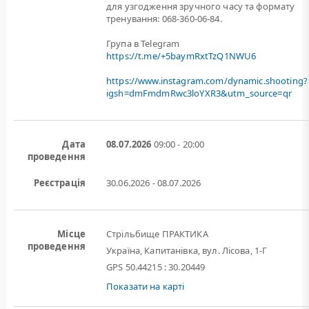
для узгодження зручного часу та формату
тренування: 068-360-06-84.
Група в Telegram
https://t.me/+5baymRxtTzQ1NWU6
https://www.instagram.com/dynamic.shooting?
igsh=dmFmdmRwc3loYXR3&utm_source=qr
Дата
08.07.2026
09:00 - 20:00
проведення
Реєстрація
30.06.2026 - 08.07.2026
Місце
Стрільбище ПРАКТИКА
проведення
Україна, Капитанівка, вул. Лісова, 1-Г
GPS 50.44215 : 30.20449
Показати на карті