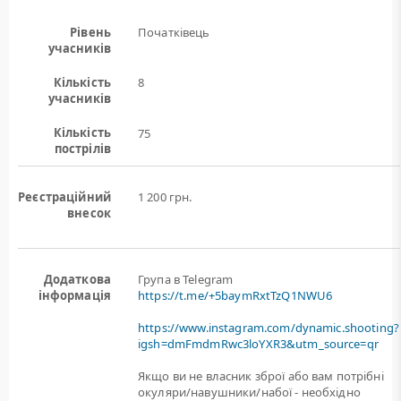
Рівень
Початківець
учасників
Кількість
8
учасників
Кількість
75
пострілів
Реєстраційний
1 200 грн.
внесок
Додаткова
Група в Telegram
інформація
https://t.me/+5baymRxtTzQ1NWU6
https://www.instagram.com/dynamic.shooting?
igsh=dmFmdmRwc3loYXR3&utm_source=qr
Якщо ви не власник зброї або вам потрiбнi
окуляри/навушники/набої - необхідно