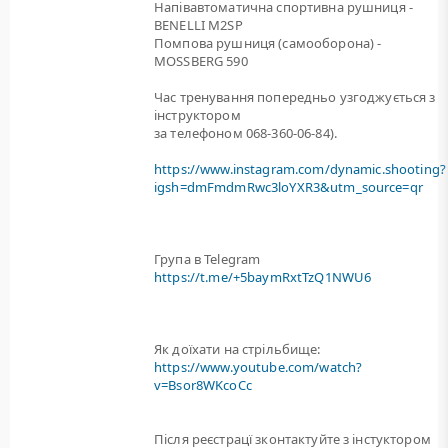
Напівавтоматична спортивна рушниця -
BENELLI M2SP
Помпова рушниця (самооборона) -
MOSSBERG 590
Час тренування попередньо узгоджується з
інструктором
за телефоном 068-360-06-84).
https://www.instagram.com/dynamic.shooting?
igsh=dmFmdmRwc3loYXR3&utm_source=qr
Група в Telegram
https://t.me/+5baymRxtTzQ1NWU6
Як доїхати на стрільбище:
https://www.youtube.com/watch?
v=Bsor8WKcoCc
Після реєстрацї зконтактуйте з інстуктором