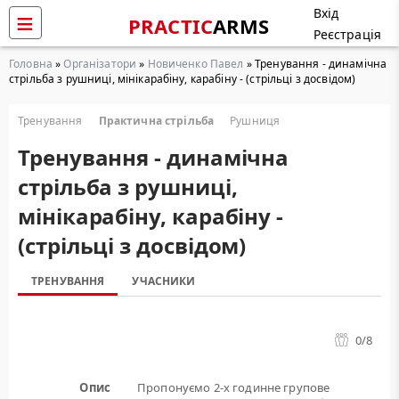
Вхід
PRACTIC
ARMS
Реєстрація
Головна
»
Організатори
»
Новиченко Павел
» Тренування - динамічна
стрільба з рушниці, мінікарабіну, карабіну - (стрільці з досвідом)
Тренування
Практична стрільба
Рушниця
Тренування - динамічна
стрільба з рушниці,
мінікарабіну, карабіну -
(стрільці з досвідом)
ТРЕНУВАННЯ
УЧАСНИКИ
0
/8
Опис
Пропонуємо 2-х годинне групове