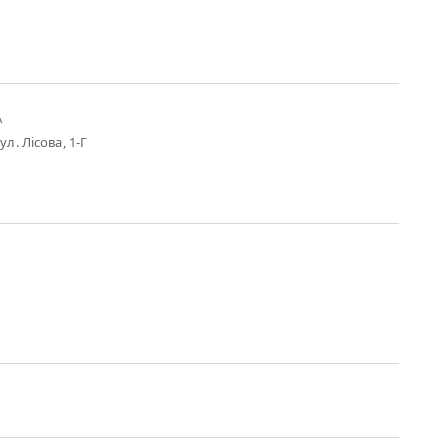
А
ул. Лісова, 1-Г