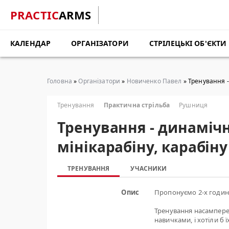
PRACTIC
ARMS
КАЛЕНДАР
ОРГАНІЗАТОРИ
СТРІЛЕЦЬКІ ОБ'ЄКТИ
Головна
»
Організатори
»
Новиченко Павел
» Тренування - 
Тренування
Практична стрільба
Рушниця
Тренування - динамічн
мінікарабіну, карабіну 
ТРЕНУВАННЯ
УЧАСНИКИ
Опис
Пропонуємо 2-х годинн
Тренування насамперед
навичками, і хотіли б 