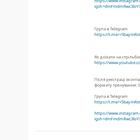
https://www.instagram
igsh=dmFmdmRwc3loYX
Група в Telegram
https://t.me/+5baymR
Як доїхати на стрільб
https://www.youtube.
Після реєстрацї зконт
формату тренування: 0
Група в Telegram
https://t.me/+5baymR
https://www.instagram
igsh=dmFmdmRwc3loYX