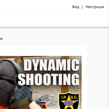
Вхід
|
Реєстрація
ом)