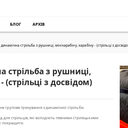
БЛОГ
АРХІВ
динамічна стрільба з рушниці, мінікарабіну, карабіну - (стрільці з досвід
а стрільба з рушниці,
- (стрільці з досвідом)
е групове тренування з динамічної стрільби.
 для стрільців, які володіють певними стрілецькими
їх покращити.