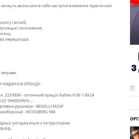
 можуть включати в себе наступні елементи практичної
онту і вглиб,
стрілецькі положення,
плеча,
овз перешкоди,
 вправи.
 НАДАНА В ОРЕНДУ -
. 223 REM - оптичний приціл Kahles K18i 1-8X24
0/22 TAKEDOWN ...
ртивна рушниця - BENELLI M2SP
мооборона) - MOSSBERG 590
ОРГ
едньо узгоджується з інструктором
6-84).