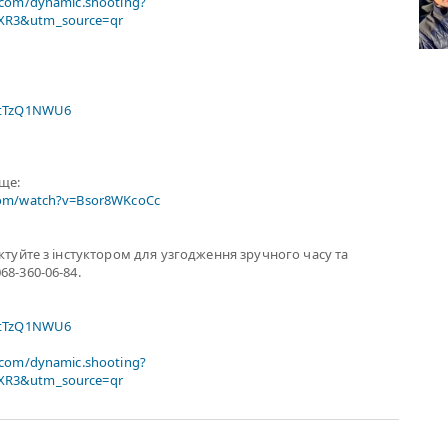
.com/dynamic.shooting?
R3&utm_source=qr
xtTzQ1NWU6
ище:
com/watch?v=Bsor8WKcoCc
актуйте з інстуктором для узгодження зручного часу та
68-360-06-84.
xtTzQ1NWU6
.com/dynamic.shooting?
R3&utm_source=qr