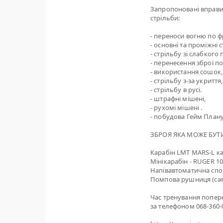
Запропоновані вправи
стрільби:
- переноси вогню по фр
- основні та проміжні 
- стрільбу зі слабкого 
- перенесення зброї п
- використання сошок,
- стрільбу з-за укриття,
- стрільбу в русі.
- штрафні мішені,
- рухомі мішені .
- побудова Гейм Плану
ЗБРОЯ ЯКА МОЖЕ БУТИ
Карабін LMT MARS-L кал
Мінікарабін - RUGER 1
Напівавтоматична спо
Помпова рушниця (са
Час тренування попер
за телефоном 068-360-0