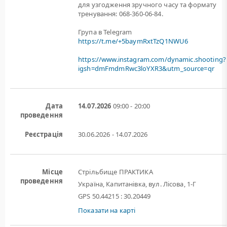
для узгодження зручного часу та формату
тренування: 068-360-06-84.
Група в Telegram
https://t.me/+5baymRxtTzQ1NWU6
https://www.instagram.com/dynamic.shooting?
igsh=dmFmdmRwc3loYXR3&utm_source=qr
Дата
14.07.2026
09:00 - 20:00
проведення
Реєстрація
30.06.2026 - 14.07.2026
Місце
Стрільбище ПРАКТИКА
проведення
Україна, Капитанівка, вул. Лісова, 1-Г
GPS 50.44215 : 30.20449
Показати на карті