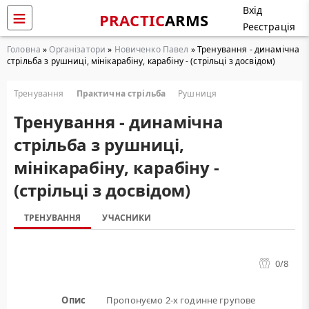
Вхід
PRACTIC
ARMS
Реєстрація
Головна
»
Організатори
»
Новиченко Павел
» Тренування - динамічна
стрільба з рушниці, мінікарабіну, карабіну - (стрільці з досвідом)
Тренування
Практична стрільба
Рушниця
Тренування - динамічна
стрільба з рушниці,
мінікарабіну, карабіну -
(стрільці з досвідом)
ТРЕНУВАННЯ
УЧАСНИКИ
0
/8
Опис
Пропонуємо 2-х годинне групове