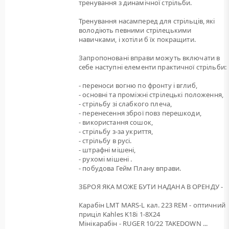
тренування з динамічної стрільби.
Тренування насамперед для стрільців, які
володіють певними стрілецькими
навичками, і хотіли б їх покращити.
Запропоновані вправи можуть включати в
себе наступні елементи практичної стрільби:
- переноси вогню по фронту і вглиб,
- основні та проміжні стрілецькі положення,
- стрільбу зі слабкого плеча,
- перенесення зброї повз перешкоди,
- використання сошок,
- стрільбу з-за укриття,
- стрільбу в русі.
- штрафні мішені,
- рухомі мішені .
- побудова Гейм Плану вправи.
ЗБРОЯ ЯКА МОЖЕ БУТИ НАДАНА В ОРЕНДУ -
Карабін LMT MARS-L кал. 223 REM - оптичний
приціл Kahles K18i 1-8X24
Мінікарабін - RUGER 10/22 TAKEDOWN ...