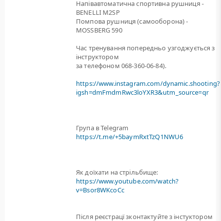
Напівавтоматична спортивна рушниця -
BENELLI M2SP
Помпова рушниця (самооборона) -
MOSSBERG 590
Час тренування попередньо узгоджується з
інструктором
за телефоном 068-360-06-84).
https://www.instagram.com/dynamic.shooting?
igsh=dmFmdmRwc3loYXR3&utm_source=qr
Група в Telegram
https://t.me/+5baymRxtTzQ1NWU6
Як доїхати на стрільбище:
https://www.youtube.com/watch?
v=Bsor8WKcoCc
Після реєстрацї зконтактуйте з інстуктором