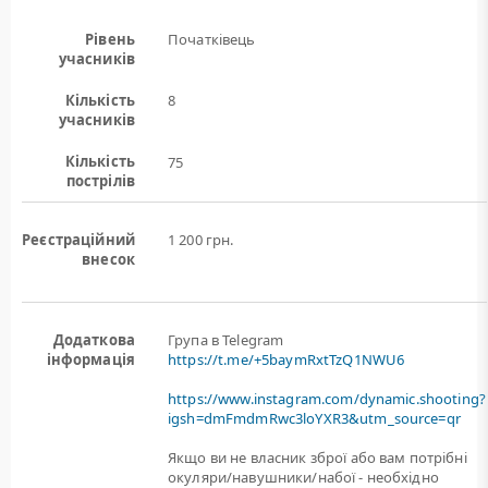
Рівень
Початківець
учасників
Кількість
8
учасників
Кількість
75
пострілів
Реєстраційний
1 200 грн.
внесок
Додаткова
Група в Telegram
інформація
https://t.me/+5baymRxtTzQ1NWU6
https://www.instagram.com/dynamic.shooting?
igsh=dmFmdmRwc3loYXR3&utm_source=qr
Якщо ви не власник зброї або вам потрiбнi
окуляри/навушники/набої - необхідно