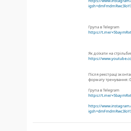
https://www.instagram
igsh=dmFmdmRwc3loYX
Група в Telegram
https://t.me/+5baymR
Як доїхати на стрільб
https://www.youtube.
Після реєстрацї зконт
формату тренування: 0
Група в Telegram
https://t.me/+5baymR
https://www.instagram
igsh=dmFmdmRwc3loYX