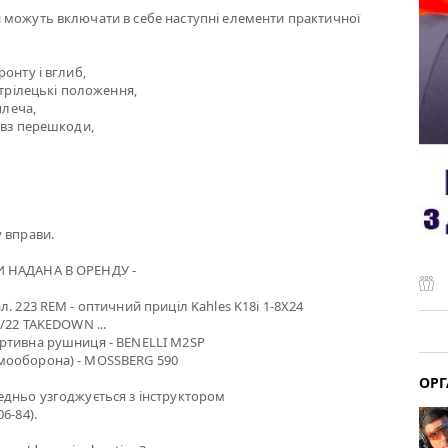
 можуть включати в себе наступні елементи практичної
онту і вглиб,
стрілецькі положення,
плеча,
овз перешкоди,
 вправи.
 НАДАНА В ОРЕНДУ -
. 223 REM - оптичний приціл Kahles K18i 1-8X24
0/22 TAKEDOWN ...
ртивна рушниця - BENELLI M2SP
мооборона) - MOSSBERG 590
ОРГ
едньо узгоджується з інструктором
6-84).