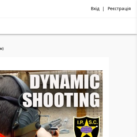
Вхід
|
Реєстрація
ом)