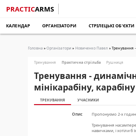
PRACTIC
ARMS
КАЛЕНДАР
ОРГАНІЗАТОРИ
СТРІЛЕЦЬКІ ОБ'ЄКТИ
Головна
»
Організатори
»
Новиченко Павел
» Тренування - 
Тренування
Практична стрільба
Рушниця
Тренування - динамічн
мінікарабіну, карабіну 
ТРЕНУВАННЯ
УЧАСНИКИ
Опис
Пропонуємо 2-х годинн
Тренування насамперед
навичками, і хотіли б 