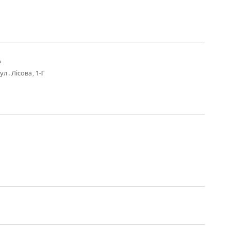
А
ул. Лісова, 1-Г