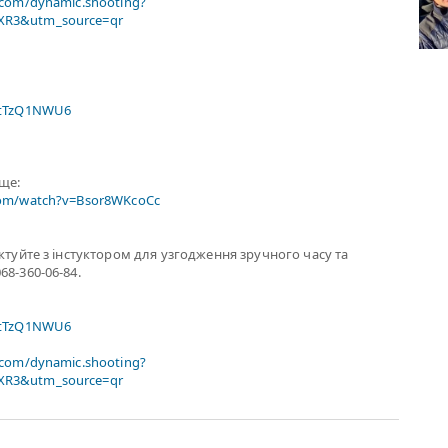
.com/dynamic.shooting?
R3&utm_source=qr
xtTzQ1NWU6
ище:
com/watch?v=Bsor8WKcoCc
актуйте з інстуктором для узгодження зручного часу та
68-360-06-84.
xtTzQ1NWU6
.com/dynamic.shooting?
R3&utm_source=qr