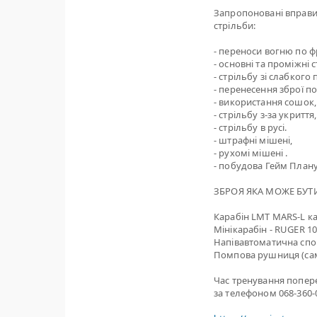
Запропоновані вправи
стрільби:
- переноси вогню по фр
- основні та проміжні 
- стрільбу зі слабкого 
- перенесення зброї п
- використання сошок,
- стрільбу з-за укриття,
- стрільбу в русі.
- штрафні мішені,
- рухомі мішені .
- побудова Гейм Плану
ЗБРОЯ ЯКА МОЖЕ БУТИ
Карабін LMT MARS-L кал
Мінікарабін - RUGER 1
Напівавтоматична спо
Помпова рушниця (са
Час тренування попер
за телефоном 068-360-0