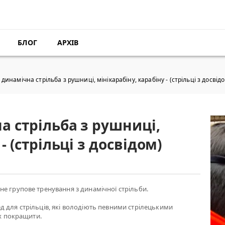
БЛОГ
АРХІВ
динамічна стрільба з рушниці, мінікарабіну, карабіну - (стрільці з досвід
а стрільба з рушниці,
- (стрільці з досвідом)
е групове тренування з динамічної стрільби.
 для стрільців, які володіють певними стрілецькими
їх покращити.