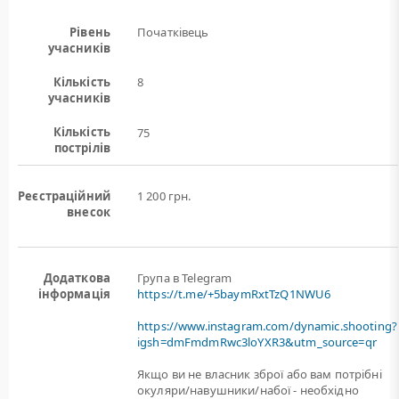
Рівень
Початківець
учасників
Кількість
8
учасників
Кількість
75
пострілів
Реєстраційний
1 200 грн.
внесок
Додаткова
Група в Telegram
інформація
https://t.me/+5baymRxtTzQ1NWU6
https://www.instagram.com/dynamic.shooting?
igsh=dmFmdmRwc3loYXR3&utm_source=qr
Якщо ви не власник зброї або вам потрiбнi
окуляри/навушники/набої - необхідно