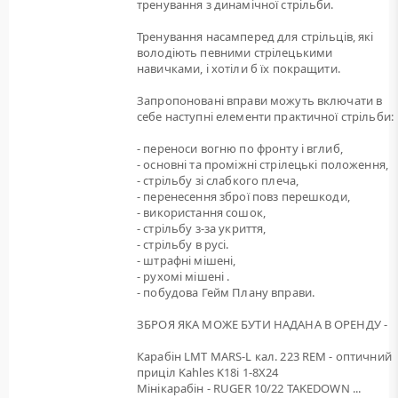
тренування з динамічної стрільби.
Тренування насамперед для стрільців, які
володіють певними стрілецькими
навичками, і хотіли б їх покращити.
Запропоновані вправи можуть включати в
себе наступні елементи практичної стрільби:
- переноси вогню по фронту і вглиб,
- основні та проміжні стрілецькі положення,
- стрільбу зі слабкого плеча,
- перенесення зброї повз перешкоди,
- використання сошок,
- стрільбу з-за укриття,
- стрільбу в русі.
- штрафні мішені,
- рухомі мішені .
- побудова Гейм Плану вправи.
ЗБРОЯ ЯКА МОЖЕ БУТИ НАДАНА В ОРЕНДУ -
Карабін LMT MARS-L кал. 223 REM - оптичний
приціл Kahles K18i 1-8X24
Мінікарабін - RUGER 10/22 TAKEDOWN ...