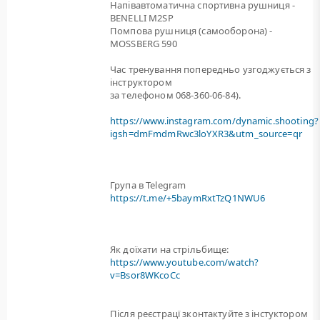
Напівавтоматична спортивна рушниця -
BENELLI M2SP
Помпова рушниця (самооборона) -
MOSSBERG 590
Час тренування попередньо узгоджується з
інструктором
за телефоном 068-360-06-84).
https://www.instagram.com/dynamic.shooting?
igsh=dmFmdmRwc3loYXR3&utm_source=qr
Група в Telegram
https://t.me/+5baymRxtTzQ1NWU6
Як доїхати на стрільбище:
https://www.youtube.com/watch?
v=Bsor8WKcoCc
Після реєстрацї зконтактуйте з інстуктором