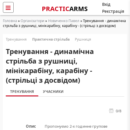
Вхід
PRACTIC
ARMS
Реєстрація
Головна
»
Організатори
»
Новиченко Павел
» Тренування - динамічна
стрільба з рушниці, мінікарабіну, карабіну - (стрільці з досвідом)
Тренування
Практична стрільба
Рушниця
Тренування - динамічна
стрільба з рушниці,
мінікарабіну, карабіну -
(стрільці з досвідом)
ТРЕНУВАННЯ
УЧАСНИКИ
0
/8
Опис
Пропонуємо 2-х годинне групове