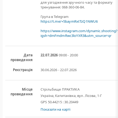
для узгодження зручного часу та формату
тренування: 068-360-06-84.
Група в Telegram
https://t.me/+5baymRxtTzQ1NWU6
https://www.instagram.com/dynamic.shooting?
igsh=dmFmdmRwc3loYXR3&utm_source=qr
Дата
22.07.2026
09:00 - 20:00
проведення
Реєстрація
30.06.2026 - 22.07.2026
Місце
Стрільбище ПРАКТИКА
проведення
Україна, Капитанівка, вул. Лісова, 1-Г
GPS 50.44215 : 30.20449
Показати на карті