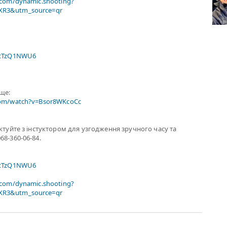
.com/dynamic.shooting?
R3&utm_source=qr
xtTzQ1NWU6
ище:
com/watch?v=Bsor8WKcoCc
актуйте з інстуктором для узгодження зручного часу та
68-360-06-84.
xtTzQ1NWU6
.com/dynamic.shooting?
R3&utm_source=qr