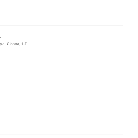
А
ул. Лісова, 1-Г