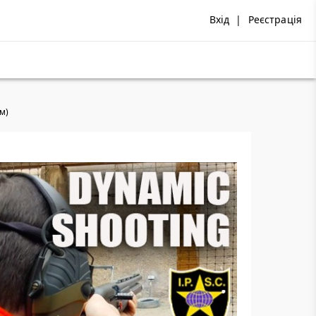
Вхід
|
Реєстрація
ом)