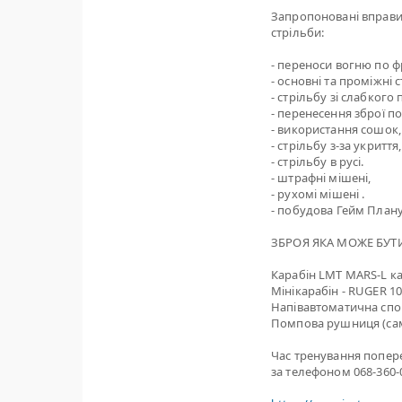
Запропоновані вправи
стрільби:
- переноси вогню по фр
- основні та проміжні 
- стрільбу зі слабкого 
- перенесення зброї п
- використання сошок,
- стрільбу з-за укриття,
- стрільбу в русі.
- штрафні мішені,
- рухомі мішені .
- побудова Гейм Плану
ЗБРОЯ ЯКА МОЖЕ БУТИ
Карабін LMT MARS-L кал
Мінікарабін - RUGER 1
Напівавтоматична спо
Помпова рушниця (са
Час тренування попер
за телефоном 068-360-0