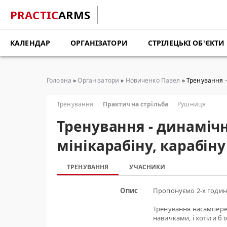
PRACTIC
ARMS
КАЛЕНДАР
ОРГАНІЗАТОРИ
СТРІЛЕЦЬКІ ОБ'ЄКТИ
Головна
»
Організатори
»
Новиченко Павел
» Тренування - 
Тренування
Практична стрільба
Рушниця
Тренування - динамічн
мінікарабіну, карабіну 
ТРЕНУВАННЯ
УЧАСНИКИ
Опис
Пропонуємо 2-х годинн
Тренування насамперед
навичками, і хотіли б 