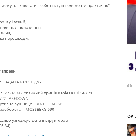
 можуть включати в себе наступні елементи практичної
онту і вглиб,
стрілецькі положення,
плеча,
овз перешкоди,
 вправи.
 НАДАНА В ОРЕНДУ -
. 223 REM - оптичний приціл Kahles K18i 1-8X24
0/22 TAKEDOWN ...
ртивна рушниця - BENELLI M2SP
мооборона) - MOSSBERG 590
ОРГ
едньо узгоджується з інструктором
6-84).