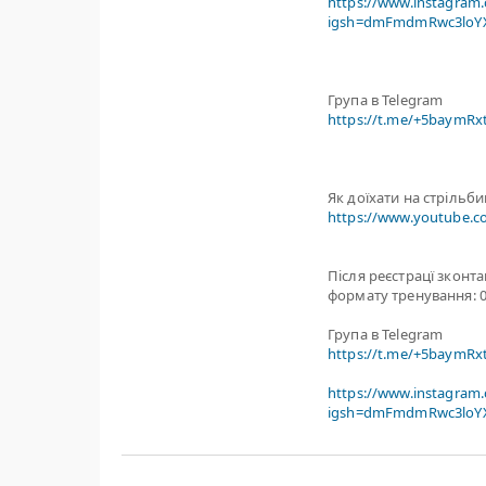
https://www.instagram
igsh=dmFmdmRwc3loYX
Група в Telegram
https://t.me/+5baymR
Як доїхати на стрільб
https://www.youtube.
Після реєстрацї зконт
формату тренування: 0
Група в Telegram
https://t.me/+5baymR
https://www.instagram
igsh=dmFmdmRwc3loYX