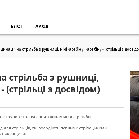
БЛОГ
АРХІВ
динамічна стрільба з рушниці, мінікарабіну, карабіну - (стрільці з досвід
а стрільба з рушниці,
- (стрільці з досвідом)
е групове тренування з динамічної стрільби.
 для стрільців, які володіють певними стрілецькими
їх покращити.