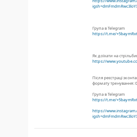
https://www.instagram
igsh=dmFmdmRwc3loYX
Група в Telegram
https://t.me/+5baymR
Як доїхати на стрільб
https://www.youtube.
Після реєстрацї зконт
формату тренування: 0
Група в Telegram
https://t.me/+5baymR
https://www.instagram
igsh=dmFmdmRwc3loYX