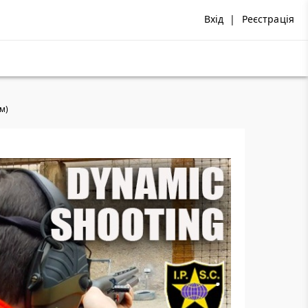
Вхід
|
Реєстрація
ом)