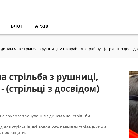
БЛОГ
АРХІВ
динамічна стрільба з рушниці, мінікарабіну, карабіну - (стрільці з досвід
а стрільба з рушниці,
- (стрільці з досвідом)
е групове тренування з динамічної стрільби.
 для стрільців, які володіють певними стрілецькими
їх покращити.