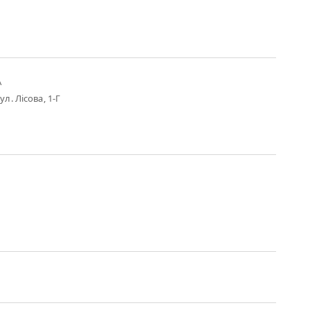
А
ул. Лісова, 1-Г