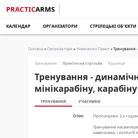
PRACTIC
ARMS
КАЛЕНДАР
ОРГАНІЗАТОРИ
СТРІЛЕЦЬКІ ОБ'ЄКТИ
Головна
»
Організатори
»
Новиченко Павел
» Тренування - 
Тренування
Практична стрільба
Рушниця
Тренування - динамічн
мінікарабіну, карабіну 
ТРЕНУВАННЯ
УЧАСНИКИ
Опис
Пропонуємо 2-х годинн
Тренування насамперед
навичками, і хотіли б 