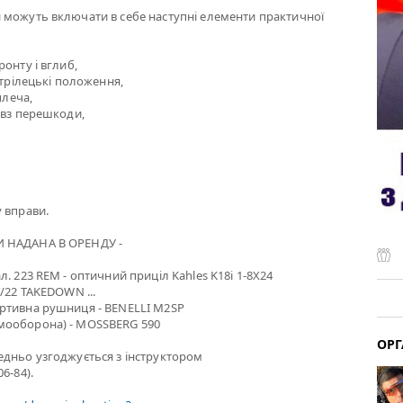
 можуть включати в себе наступні елементи практичної
онту і вглиб,
стрілецькі положення,
плеча,
овз перешкоди,
 вправи.
 НАДАНА В ОРЕНДУ -
. 223 REM - оптичний приціл Kahles K18i 1-8X24
0/22 TAKEDOWN ...
ртивна рушниця - BENELLI M2SP
мооборона) - MOSSBERG 590
ОРГ
едньо узгоджується з інструктором
6-84).