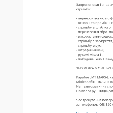
Запропоновані вправи
стрільби:
- переноси вогню по фр
- основні та проміжні 
- стрільбу зі слабкого 
- перенесення зброї п
- використання сошок,
- стрільбу з-за укриття,
- стрільбу в русі.
- штрафні мішені,
- рухомі мішені .
- побудова Гейм Плану
ЗБРОЯ ЯКА МОЖЕ БУТИ
Карабін LMT MARS-L кал
Мінікарабін - RUGER 1
Напівавтоматична спо
Помпова рушниця (са
Час тренування попер
за телефоном 068-360-0