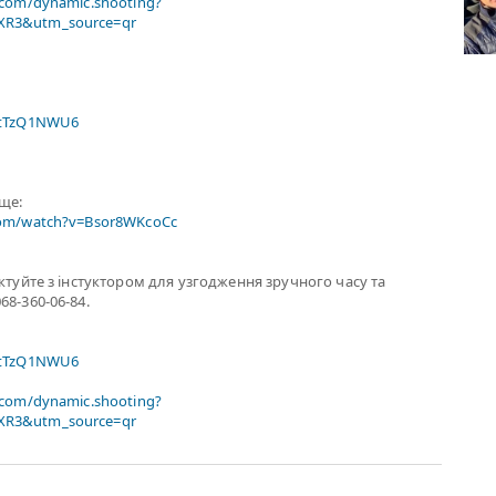
.com/dynamic.shooting?
R3&utm_source=qr
xtTzQ1NWU6
ище:
com/watch?v=Bsor8WKcoCc
актуйте з інстуктором для узгодження зручного часу та
68-360-06-84.
xtTzQ1NWU6
.com/dynamic.shooting?
R3&utm_source=qr