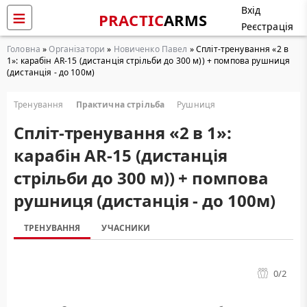
Вхід
PRACTIC
ARMS
Реєстрація
Головна
»
Організатори
»
Новиченко Павел
» Cпліт-тренування «2 в
1»: карабін AR-15 (дистанція стрільби до 300 м)) + помпова рушниця
(дистанція - до 100м)
Тренування
Практична стрільба
Рушниця
Cпліт-тренування «2 в 1»:
карабін AR-15 (дистанція
стрільби до 300 м)) + помпова
рушниця (дистанція - до 100м)
ТРЕНУВАННЯ
УЧАСНИКИ
0
/2