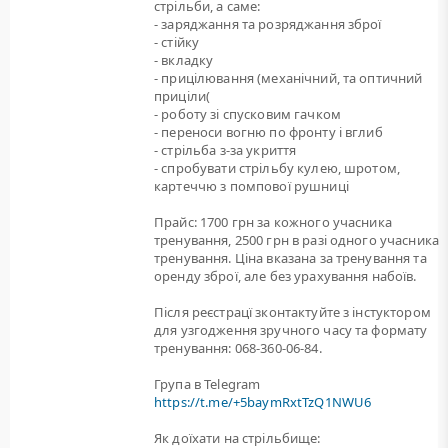
стрільби, а саме:
- заряджання та розряджання зброї
- стійку
- вкладку
- прицілювання (механічний, та оптичний
приціли(
- роботу зі спусковим гачком
- переноси вогню по фронту і вглиб
- стрільба з-за укриття
- спробувати стрільбу кулею, шротом,
картеччю з помпової рушниці
Прайс: 1700 грн за кожного учасника
тренування, 2500 грн в разі одного учасника
тренування. Ціна вказана за тренування та
оренду зброї, але без урахування набоїв.
Після реєстрацї зконтактуйте з інстуктором
для узгодження зручного часу та формату
тренування: 068-360-06-84.
Група в Telegram
https://t.me/+5baymRxtTzQ1NWU6
Як доїхати на стрільбище: