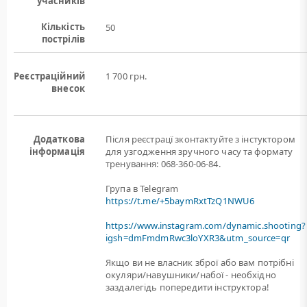
учасників
Кількість
50
пострілів
Реєстраційний
1 700 грн.
внесок
Додаткова
Після реєстрацї зконтактуйте з інстуктором
інформація
для узгодження зручного часу та формату
тренування: 068-360-06-84.
Група в Telegram
https://t.me/+5baymRxtTzQ1NWU6
https://www.instagram.com/dynamic.shooting?
igsh=dmFmdmRwc3loYXR3&utm_source=qr
Якщо ви не власник зброї або вам потрiбнi
окуляри/навушники/набої - необхідно
заздалегідь попередити інструктора!