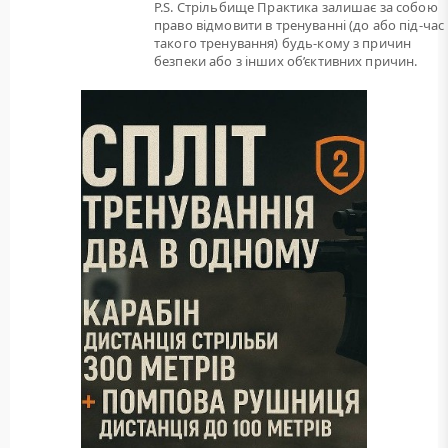
P.S. Стрільбище Практика залишає за собою
право відмовити в тренуванні (до або під-час
такого тренування) будь-кому з причин
безпеки або з інших об’єктивних причин.