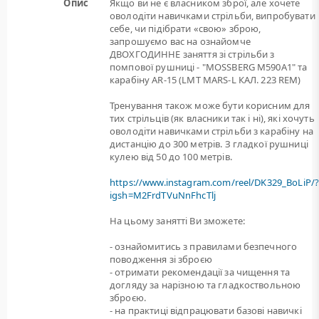
Опис
Якщо ви не є власником зброї, але хочете
оволодіти навичками стрільби, випробувати
себе, чи підібрати «свою» зброю,
запрошуємо вас на ознайомче
ДВОХГОДИННЕ заняття зі стрільби з
помпової рушниці - "MOSSBERG M590A1" та
карабіну AR-15 (LMT MARS-L КАЛ. 223 REM)
Тренування також може бути корисним для
тих стрільців (як власники так і ні), які хочуть
оволодіти навичками стрільби з карабіну на
дистанцію до 300 метрів. З гладкої рушниці
кулею від 50 до 100 метрів.
https://www.instagram.com/reel/DK329_BoLiP/
igsh=M2FrdTVuNnFhcTlj
На цьому занятті Ви зможете:
- ознайомитись з правилами безпечного
поводження зі зброєю
- отримати рекомендації за чищення та
догляду за нарізною та гладкоствольною
зброєю.
- на практиці відпрацювати базові навичкі