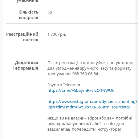
учасників
Кількість
50
пострілів
Реєстраційний
1 700 грн.
внесок
Додаткова
Після реєстрацї зконтактуйте з інстуктором
інформація
для узгодження зручного часу та формату
тренування: 068-360-06-84.
Група в Telegram
https://t.me/+5baymRxtTzQ1NWU6
https://www.instagram.com/dynamic.shooting?
igsh=dmFmdmRwc3loYXR3&utm_source=qr
Якщо ви не власник зброї або вам потрiбнi
окуляри/навушники/набої - необхідно
заздалегідь попередити інструктора!