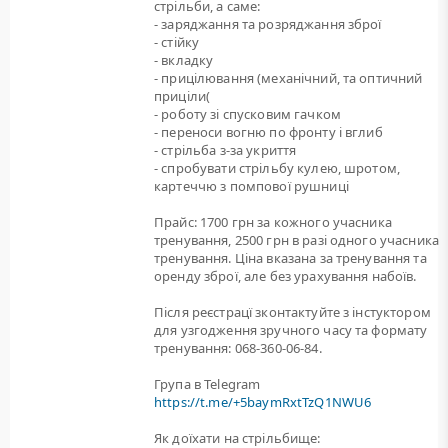
стрільби, а саме:
- заряджання та розряджання зброї
- стійку
- вкладку
- прицілювання (механічний, та оптичний
приціли(
- роботу зі спусковим гачком
- переноси вогню по фронту і вглиб
- стрільба з-за укриття
- спробувати стрільбу кулею, шротом,
картеччю з помпової рушниці
Прайс: 1700 грн за кожного учасника
тренування, 2500 грн в разі одного учасника
тренування. Ціна вказана за тренування та
оренду зброї, але без урахування набоїв.
Після реєстрацї зконтактуйте з інстуктором
для узгодження зручного часу та формату
тренування: 068-360-06-84.
Група в Telegram
https://t.me/+5baymRxtTzQ1NWU6
Як доїхати на стрільбище: