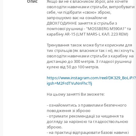
Опис
Якщо ви не є власником зброї, але хочете
оволодіти навичками стрільби, випробувати
себе, чи підібрати «свою» зброю,
запрошуємо вас на ознайомче
ДВОХГОДИННЕ заняття зі стрільби з
помпової рушниці - "MOSSBERG M590A1" та
карабіну AR-15 (LMT MARS-L КАЛ. 223 REM)
Тренування також може бути корисним для
тих стрільців (як власники так і ні), які хочуть
оволодіти навичками стрільби з карабіну на
дистанцію до 300 метрів. З гладкої рушниці
кулею від 50 до 100 метрів.
https://www.instagram.com/reel/DK329_BoLiP/
igsh=M2FrdTVuNnFhcTlj
На цьому занятті Ви зможете:
- ознайомитись з правилами безпечного
поводження зі зброєю
- отримати рекомендації за чищення та
догляду за нарізною та гладкоствольною
зброєю.
- на практиці відпрацювати базові навичкі