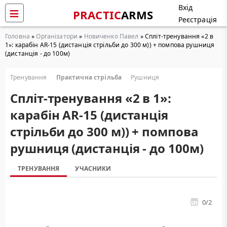
Вхід
PRACTIC
ARMS
Реєстрація
Головна
»
Організатори
»
Новиченко Павел
» Cпліт-тренування «2 в
1»: карабін AR-15 (дистанція стрільби до 300 м)) + помпова рушниця
(дистанція - до 100м)
Тренування
Практична стрільба
Рушниця
Cпліт-тренування «2 в 1»:
карабін AR-15 (дистанція
стрільби до 300 м)) + помпова
рушниця (дистанція - до 100м)
ТРЕНУВАННЯ
УЧАСНИКИ
0
/2