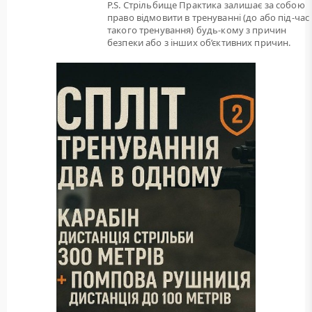
P.S. Стрільбище Практика залишає за собою
право відмовити в тренуванні (до або під-час
такого тренування) будь-кому з причин
безпеки або з інших об’єктивних причин.