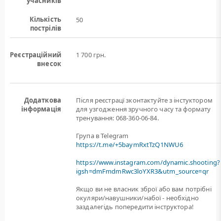
учасників
Кількість
50
пострілів
Реєстраційний
1 700 грн.
внесок
Додаткова
Після реєстрацї зконтактуйте з інстуктором
інформація
для узгодження зручного часу та формату
тренування: 068-360-06-84.
Група в Telegram
https://t.me/+5baymRxtTzQ1NWU6
https://www.instagram.com/dynamic.shooting?
igsh=dmFmdmRwc3loYXR3&utm_source=qr
Якщо ви не власник зброї або вам потрiбнi
окуляри/навушники/набої - необхідно
заздалегідь попередити інструктора!