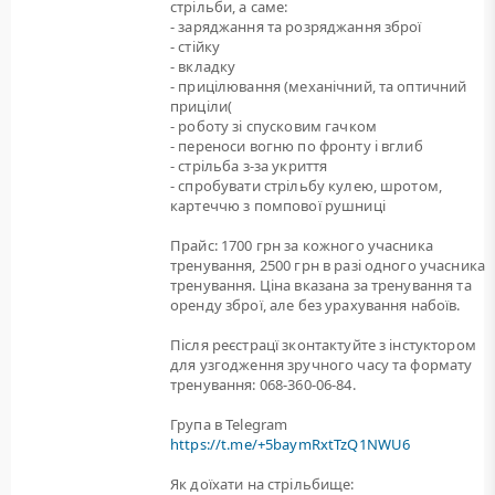
стрільби, а саме:
- заряджання та розряджання зброї
- стійку
- вкладку
- прицілювання (механічний, та оптичний
приціли(
- роботу зі спусковим гачком
- переноси вогню по фронту і вглиб
- стрільба з-за укриття
- спробувати стрільбу кулею, шротом,
картеччю з помпової рушниці
Прайс: 1700 грн за кожного учасника
тренування, 2500 грн в разі одного учасника
тренування. Ціна вказана за тренування та
оренду зброї, але без урахування набоїв.
Після реєстрацї зконтактуйте з інстуктором
для узгодження зручного часу та формату
тренування: 068-360-06-84.
Група в Telegram
https://t.me/+5baymRxtTzQ1NWU6
Як доїхати на стрільбище: