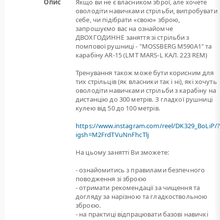
Опис
Якщо ви не є власником зброї, але хочете
оволодіти навичками стрільби, випробувати
себе, чи підібрати «свою» зброю,
запрошуємо вас на ознайомче
ДВОХГОДИННЕ заняття зі стрільби з
помпової рушниці - "MOSSBERG M590A1" та
карабіну AR-15 (LMT MARS-L КАЛ. 223 REM)
Тренування також може бути корисним для
тих стрільців (як власники так і ні), які хочуть
оволодіти навичками стрільби з карабіну на
дистанцію до 300 метрів. З гладкої рушниці
кулею від 50 до 100 метрів.
https://www.instagram.com/reel/DK329_BoLiP/
igsh=M2FrdTVuNnFhcTlj
На цьому занятті Ви зможете:
- ознайомитись з правилами безпечного
поводження зі зброєю
- отримати рекомендації за чищення та
догляду за нарізною та гладкоствольною
зброєю.
- на практиці відпрацювати базові навичкі