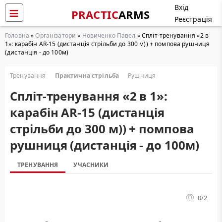
Вхід
PRACTIC
ARMS
Реєстрація
Головна
»
Організатори
»
Новиченко Павел
» Cпліт-тренування «2 в
1»: карабін AR-15 (дистанція стрільби до 300 м)) + помпова рушниця
(дистанція - до 100м)
Тренування
Практична стрільба
Рушниця
Cпліт-тренування «2 в 1»:
карабін AR-15 (дистанція
стрільби до 300 м)) + помпова
рушниця (дистанція - до 100м)
ТРЕНУВАННЯ
УЧАСНИКИ
0
/2