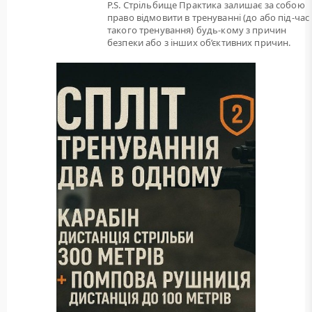
P.S. Стрільбище Практика залишає за собою
право відмовити в тренуванні (до або під-час
такого тренування) будь-кому з причин
безпеки або з інших об’єктивних причин.