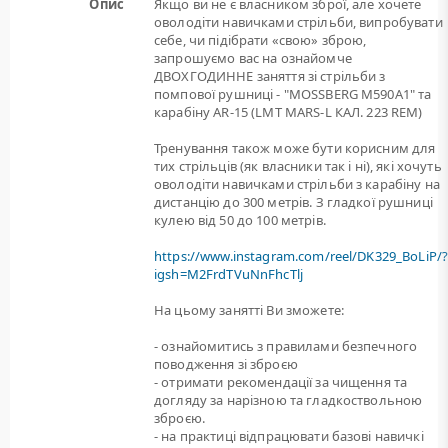
Опис
Якщо ви не є власником зброї, але хочете
оволодіти навичками стрільби, випробувати
себе, чи підібрати «свою» зброю,
запрошуємо вас на ознайомче
ДВОХГОДИННЕ заняття зі стрільби з
помпової рушниці - "MOSSBERG M590A1" та
карабіну AR-15 (LMT MARS-L КАЛ. 223 REM)
Тренування також може бути корисним для
тих стрільців (як власники так і ні), які хочуть
оволодіти навичками стрільби з карабіну на
дистанцію до 300 метрів. З гладкої рушниці
кулею від 50 до 100 метрів.
https://www.instagram.com/reel/DK329_BoLiP/
igsh=M2FrdTVuNnFhcTlj
На цьому занятті Ви зможете:
- ознайомитись з правилами безпечного
поводження зі зброєю
- отримати рекомендації за чищення та
догляду за нарізною та гладкоствольною
зброєю.
- на практиці відпрацювати базові навичкі