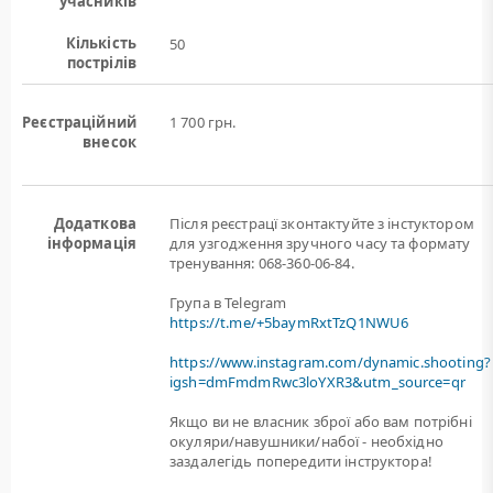
учасників
Кількість
50
пострілів
Реєстраційний
1 700 грн.
внесок
Додаткова
Після реєстрацї зконтактуйте з інстуктором
інформація
для узгодження зручного часу та формату
тренування: 068-360-06-84.
Група в Telegram
https://t.me/+5baymRxtTzQ1NWU6
https://www.instagram.com/dynamic.shooting?
igsh=dmFmdmRwc3loYXR3&utm_source=qr
Якщо ви не власник зброї або вам потрiбнi
окуляри/навушники/набої - необхідно
заздалегідь попередити інструктора!