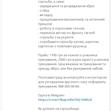
стрільби, а саме:
- заряджання та розряджання зброї
- стійку
- вкладку
- прицілювання (механічний, та оптичний
приціли(
- роботу зі спусковим гачком
- переноси вогню по фронту і вглиб
- стрільба з-за укриття
- спробувати стрільбу кулею, шротом,
картеччю з помпової рушниці
Прайс: 1700 грн за кожного учасника
тренування, 2500 грн в разі одного учасника
тренування. Ціна вказана за тренування та
оренду зброї, але без урахування набоїв.
Після реєстрацї зконтактуйте з інстуктором
для узгодження зручного часу та формату
тренування: 068-360-06-84.
Група в Telegram
https://t.me/+5baymRxtTzQ1NWU6
Як доїхати на стрільбище: