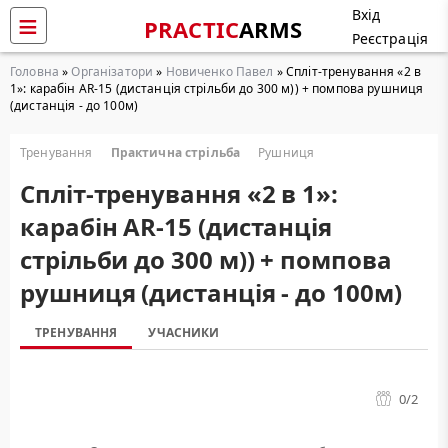
Вхід
PRACTIC
ARMS
Реєстрація
Головна
»
Організатори
»
Новиченко Павел
» Cпліт-тренування «2 в
1»: карабін AR-15 (дистанція стрільби до 300 м)) + помпова рушниця
(дистанція - до 100м)
Тренування
Практична стрільба
Рушниця
Cпліт-тренування «2 в 1»:
карабін AR-15 (дистанція
стрільби до 300 м)) + помпова
рушниця (дистанція - до 100м)
ТРЕНУВАННЯ
УЧАСНИКИ
0
/2