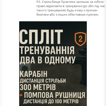
P.S. Стрільбище Практика залишає за собою
право відмовити в тренуванні (до або під-час
такого тренування) будь-кому з причин
безпеки або з інших об’єктивних причин.