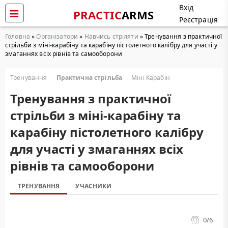
Вхід
PRACTIC
ARMS
Реєстрація
Головна
»
Організатори
»
Навчись стріляти
» Тренування з практичної
стрільби з міні-карабіну та карабіну пістолетного калібру для участі у
змаганнях всіх рівнів та самооборони
Тренування
Практична стрільба
Міні Карабін
Тренування з практичної
стрільби з міні-карабіну та
карабіну пістолетного калібру
для участі у змаганнях всіх
рівнів та самооборони
ТРЕНУВАННЯ
УЧАСНИКИ
0
/6