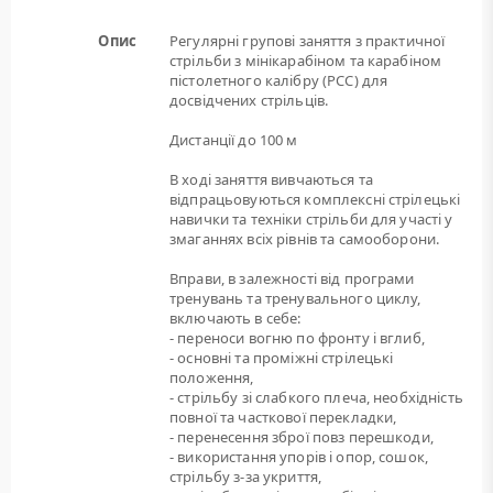
Опис
Регулярні групові заняття з практичної
стрільби з мінікарабіном та карабіном
пістолетного калібру (РСС) для
досвідчених стрільців.
Дистанції до 100 м
В ході заняття вивчаються та
відпрацьовуються комплексні стрілецькі
навички та техніки стрільби для участі у
змаганнях всіх рівнів та самооборони.
Вправи, в залежності від програми
тренувань та тренувального циклу,
включають в себе:
- переноси вогню по фронту і вглиб,
- основні та проміжні стрілецькі
положення,
- стрільбу зі слабкого плеча, необхідність
повної та часткової перекладки,
- перенесення зброї повз перешкоди,
- використання упорів і опор, сошок,
стрільбу з-за укриття,