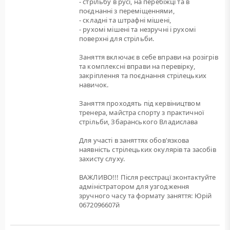
- стрільбу в русі, на перебіжці та в
поєднанні з переміщеннями,
- складні та штрафні мішені,
- рухомі мішені та незручні і рухомі
поверхні для стрільби.
Заняття включає в себе вправи на розігрів
та комплексні вправи на перевірку,
закріплення та поєднання стрілецьких
навичок.
Заняття проходять під кервіництвом
тренера, майстра спорту з практичної
стрільби, Збаранського Владислава
Для участі в заняттях обов'язкова
наявність стрілецьких окулярів та засобів
захисту слуху.
ВАЖЛИВО!!! Після реєстрацї зконтактуйте
адміністратором для узгодження
зручного часу та формату заняття: Юрій
0672096607й