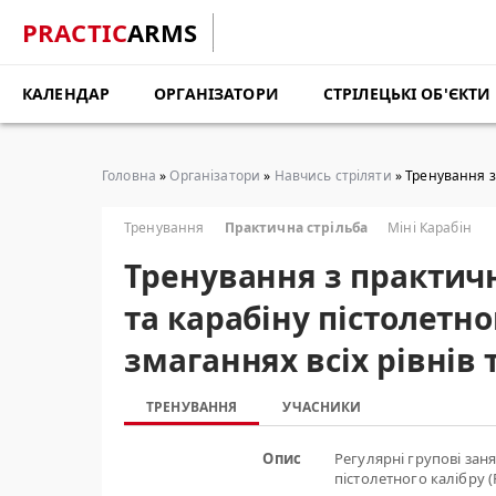
PRACTIC
ARMS
КАЛЕНДАР
ОРГАНІЗАТОРИ
СТРІЛЕЦЬКІ ОБ'ЄКТИ
Головна
»
Організатори
»
Навчись стріляти
» Тренування з 
Тренування
Практична стрільба
Міні Карабін
Тренування з практичн
та карабіну пістолетно
змаганнях всіх рівнів
ТРЕНУВАННЯ
УЧАСНИКИ
Опис
Регулярні групові заня
пістолетного калібру (