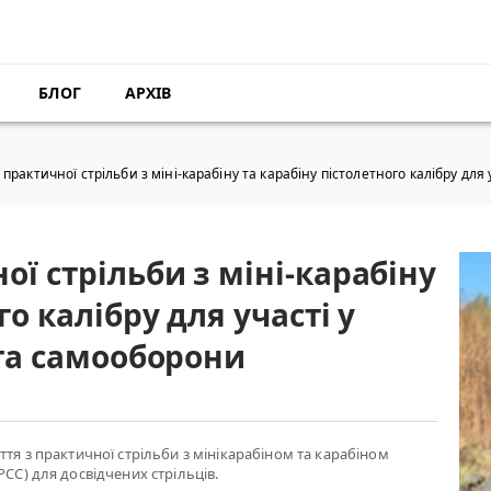
БЛОГ
АРХІВ
практичної стрільби з міні-карабіну та карабіну пістолетного калібру для 
ої стрільби з міні-карабіну
го калібру для участі у
 та самооборони
ття з практичної стрільби з мінікарабіном та карабіном
РСС) для досвідчених стрільців.