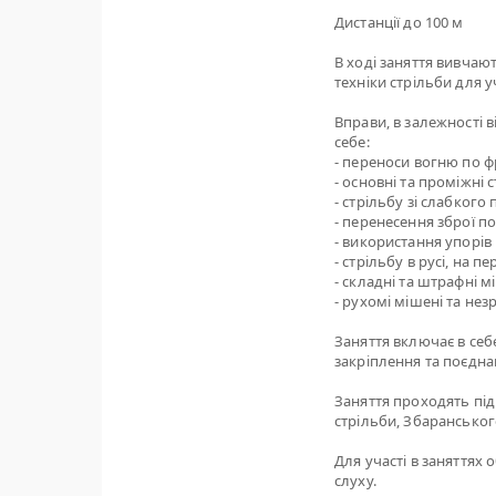
Дистанції до 100 м
В ході заняття вивчаю
техніки стрільби для у
Вправи, в залежності 
себе:
- переноси вогню по фр
- основні та проміжні 
- стрільбу зі слабкого
- перенесення зброї п
- використання упорів 
- стрільбу в русі, на 
- складні та штрафні м
- рухомі мішені та нез
Заняття включає в себе
закріплення та поєдна
Заняття проходять під
стрільби, Збарансько
Для участі в заняттях 
слуху.