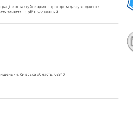
трацї зконтактуйте адміністратором для узгодження
ату заняття: Юрій 0672096607й
ишеньки, Київська область, 08340