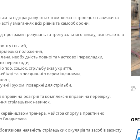
ться та відпрацьовуються комплексні стрілецькі навички та
часті у змаганнях всіх рівнів та самооборони.
від програми тренувань та тренувального циклу, включають в
онту і вглиб,
стрілецькі положення,
 плеча, необхідність повної та часткової перекладки,
овз перешкоди,
і опор, сошок, стрільбу з-за укриття,
перебіжці та в поєднанні з переміщеннями,
ішені,
ручні і рухомі поверхні для стрільби.
 вправи на розігрів та комплексні вправи на перевірку,
ння стрілецьких навичок.
 кервіництвом тренера, майстра спорту з практичної
го Владислава
ОРГ
обов'язкова наявність стрілецьких окулярів та засобів захисту