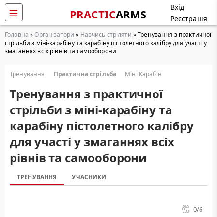
Вхід
PRACTIC
ARMS
Реєстрація
Головна
»
Організатори
»
Навчись стріляти
» Тренування з практичної
стрільби з міні-карабіну та карабіну пістолетного калібру для участі у
змаганнях всіх рівнів та самооборони
Тренування
Практична стрільба
Міні Карабін
Тренування з практичної
стрільби з міні-карабіну та
карабіну пістолетного калібру
для участі у змаганнях всіх
рівнів та самооборони
ТРЕНУВАННЯ
УЧАСНИКИ
0
/6