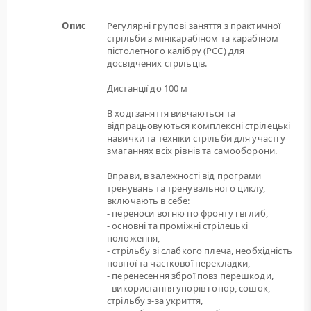
Опис
Регулярні групові заняття з практичної
стрільби з мінікарабіном та карабіном
пістолетного калібру (РСС) для
досвідчених стрільців.
Дистанції до 100 м
В ході заняття вивчаються та
відпрацьовуються комплексні стрілецькі
навички та техніки стрільби для участі у
змаганнях всіх рівнів та самооборони.
Вправи, в залежності від програми
тренувань та тренувального циклу,
включають в себе:
- переноси вогню по фронту і вглиб,
- основні та проміжні стрілецькі
положення,
- стрільбу зі слабкого плеча, необхідність
повної та часткової перекладки,
- перенесення зброї повз перешкоди,
- використання упорів і опор, сошок,
стрільбу з-за укриття,