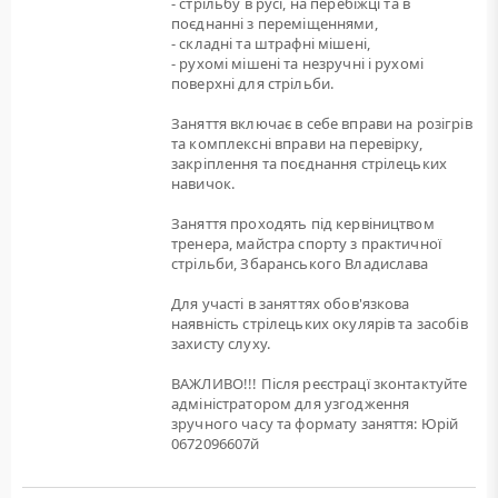
- стрільбу в русі, на перебіжці та в
поєднанні з переміщеннями,
- складні та штрафні мішені,
- рухомі мішені та незручні і рухомі
поверхні для стрільби.
Заняття включає в себе вправи на розігрів
та комплексні вправи на перевірку,
закріплення та поєднання стрілецьких
навичок.
Заняття проходять під кервіництвом
тренера, майстра спорту з практичної
стрільби, Збаранського Владислава
Для участі в заняттях обов'язкова
наявність стрілецьких окулярів та засобів
захисту слуху.
ВАЖЛИВО!!! Після реєстрацї зконтактуйте
адміністратором для узгодження
зручного часу та формату заняття: Юрій
0672096607й