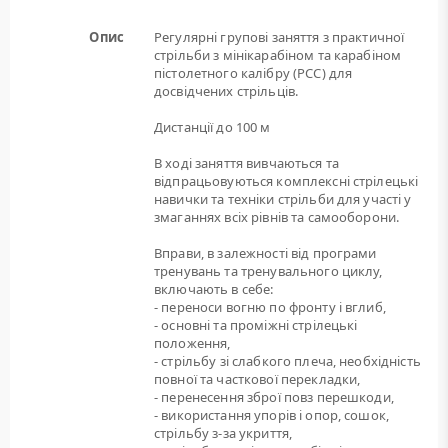
Опис
Регулярні групові заняття з практичної
стрільби з мінікарабіном та карабіном
пістолетного калібру (РСС) для
досвідчених стрільців.
Дистанції до 100 м
В ході заняття вивчаються та
відпрацьовуються комплексні стрілецькі
навички та техніки стрільби для участі у
змаганнях всіх рівнів та самооборони.
Вправи, в залежності від програми
тренувань та тренувального циклу,
включають в себе:
- переноси вогню по фронту і вглиб,
- основні та проміжні стрілецькі
положення,
- стрільбу зі слабкого плеча, необхідність
повної та часткової перекладки,
- перенесення зброї повз перешкоди,
- використання упорів і опор, сошок,
стрільбу з-за укриття,