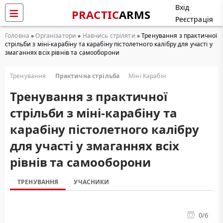
Вхід
PRACTIC
ARMS
Реєстрація
Головна
»
Організатори
»
Навчись стріляти
» Тренування з практичної
стрільби з міні-карабіну та карабіну пістолетного калібру для участі у
змаганнях всіх рівнів та самооборони
Тренування
Практична стрільба
Міні Карабін
Тренування з практичної
стрільби з міні-карабіну та
карабіну пістолетного калібру
для участі у змаганнях всіх
рівнів та самооборони
ТРЕНУВАННЯ
УЧАСНИКИ
0
/6