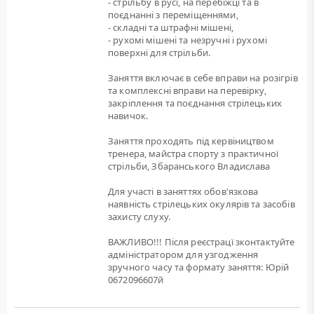
- стрільбу в русі, на перебіжці та в
поєднанні з переміщеннями,
- складні та штрафні мішені,
- рухомі мішені та незручні і рухомі
поверхні для стрільби.
Заняття включає в себе вправи на розігрів
та комплексні вправи на перевірку,
закріплення та поєднання стрілецьких
навичок.
Заняття проходять під кервіництвом
тренера, майстра спорту з практичної
стрільби, Збаранського Владислава
Для участі в заняттях обов'язкова
наявність стрілецьких окулярів та засобів
захисту слуху.
ВАЖЛИВО!!! Після реєстрацї зконтактуйте
адміністратором для узгодження
зручного часу та формату заняття: Юрій
0672096607й