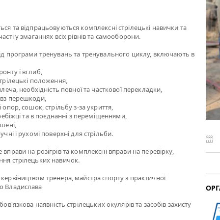
ться та відпрацьовуються комплексні стрілецькі навички та
часті у змаганнях всіх рівнів та самооборони.
від програми тренувань та тренувального циклу, включають в
онту і вглиб,
стрілецькі положення,
 плеча, необхідність повної та часткової перекладки,
овз перешкоди,
і опор, сошок, стрільбу з-за укриття,
перебіжці та в поєднанні з переміщеннями,
ішені,
ручні і рухомі поверхні для стрільби.
 вправи на розігрів та комплексні вправи на перевірку,
ння стрілецьких навичок.
 кервіництвом тренера, майстра спорту з практичної
го Владислава
ОРГ
обов'язкова наявність стрілецьких окулярів та засобів захисту