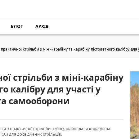
БЛОГ
АРХІВ
практичної стрільби з міні-карабіну та карабіну пістолетного калібру для 
ої стрільби з міні-карабіну
го калібру для участі у
 та самооборони
ття з практичної стрільби з мінікарабіном та карабіном
РСС) для досвідчених стрільців.