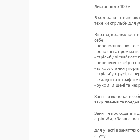
Дистанції до 100 м
В ході заняття вивчаю
техніки стрільби для у
Вправи, в залежності 
себе:
- переноси вогню по фр
- основні та проміжні 
- стрільбу зі слабкого
- перенесення зброї п
- використання упорів 
- стрільбу в русі, на 
- складні та штрафні м
- рухомі мішені та нез
Заняття включає в себе
закріплення та поєдна
Заняття проходять під
стрільби, Збарансько
Для участі в заняттях 
слуху.