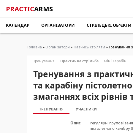
PRACTIC
ARMS
КАЛЕНДАР
ОРГАНІЗАТОРИ
СТРІЛЕЦЬКІ ОБ'ЄКТИ
Головна
»
Організатори
»
Навчись стріляти
» Тренування з 
Тренування
Практична стрільба
Міні Карабін
Тренування з практичн
та карабіну пістолетно
змаганнях всіх рівнів
ТРЕНУВАННЯ
УЧАСНИКИ
Опис
Регулярні групові заня
пістолетного калібру (