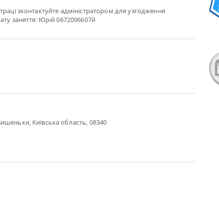
трацї зконтактуйте адміністратором для узгодження
ату заняття: Юрій 0672096607й
ишеньки, Київська область, 08340