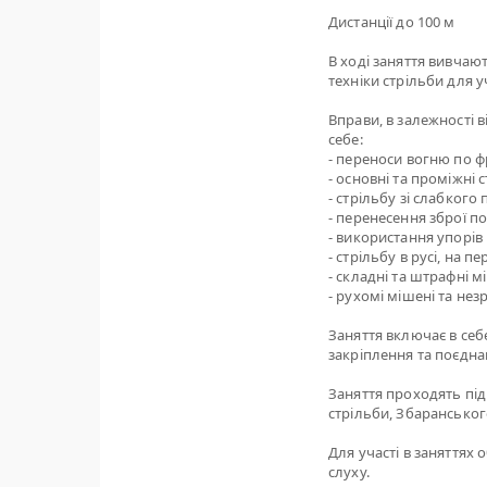
Дистанції до 100 м
В ході заняття вивчаю
техніки стрільби для у
Вправи, в залежності 
себе:
- переноси вогню по фр
- основні та проміжні 
- стрільбу зі слабкого
- перенесення зброї п
- використання упорів 
- стрільбу в русі, на 
- складні та штрафні м
- рухомі мішені та нез
Заняття включає в себе
закріплення та поєдна
Заняття проходять під
стрільби, Збарансько
Для участі в заняттях 
слуху.