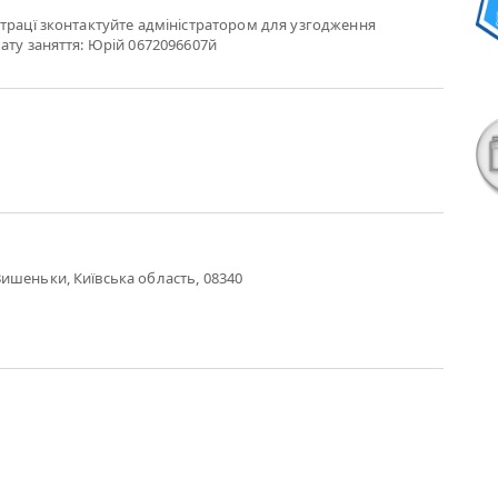
трацї зконтактуйте адміністратором для узгодження
ату заняття: Юрій 0672096607й
ишеньки, Київська область, 08340