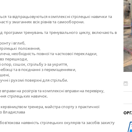
ться та відпрацьовуються комплексні стрілецькі навички та
часті у змаганнях всіх рівнів та самооборони.
від програми тренувань та тренувального циклу, включають в
онту і вглиб,
стрілецькі положення,
 плеча, необхідність повної та часткової перекладки,
овз перешкоди,
і опор, сошок, стрільбу з-за укриття,
перебіжці та в поєднанні з переміщеннями,
ішені,
ручні і рухомі поверхні для стрільби.
 вправи на розігрів та комплексні вправи на перевірку,
ння стрілецьких навичок.
 кервіництвом тренера, майстра спорту з практичної
го Владислава
ОРГ
обов'язкова наявність стрілецьких окулярів та засобів захисту