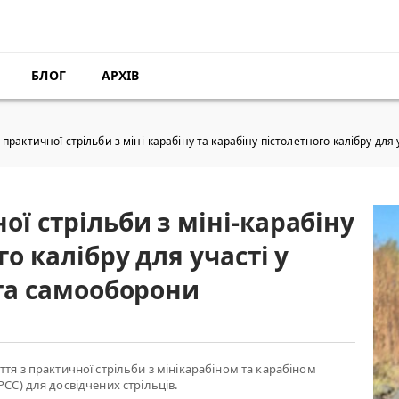
БЛОГ
АРХІВ
практичної стрільби з міні-карабіну та карабіну пістолетного калібру для 
ої стрільби з міні-карабіну
го калібру для участі у
 та самооборони
ття з практичної стрільби з мінікарабіном та карабіном
РСС) для досвідчених стрільців.