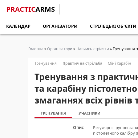
PRACTIC
ARMS
КАЛЕНДАР
ОРГАНІЗАТОРИ
СТРІЛЕЦЬКІ ОБ'ЄКТИ
Головна
»
Організатори
»
Навчись стріляти
» Тренування з 
Тренування
Практична стрільба
Міні Карабін
Тренування з практичн
та карабіну пістолетно
змаганнях всіх рівнів
ТРЕНУВАННЯ
УЧАСНИКИ
Опис
Регулярні групові заня
пістолетного калібру (