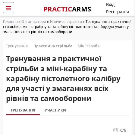
Вхід
PRACTIC
ARMS
Реєстрація
Головна
»
Організатори
»
Навчись стріляти
» Тренування з практичної
стрільби з міні-карабіну та карабіну пістолетного калібру для участі у
змаганнях всіх рівнів та самооборони
Тренування
Практична стрільба
Міні Карабін
Тренування з практичної
стрільби з міні-карабіну та
карабіну пістолетного калібру
для участі у змаганнях всіх
рівнів та самооборони
ТРЕНУВАННЯ
УЧАСНИКИ
0
/6