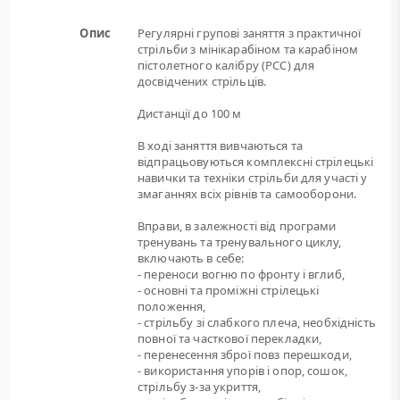
Опис
Регулярні групові заняття з практичної
стрільби з мінікарабіном та карабіном
пістолетного калібру (РСС) для
досвідчених стрільців.
Дистанції до 100 м
В ході заняття вивчаються та
відпрацьовуються комплексні стрілецькі
навички та техніки стрільби для участі у
змаганнях всіх рівнів та самооборони.
Вправи, в залежності від програми
тренувань та тренувального циклу,
включають в себе:
- переноси вогню по фронту і вглиб,
- основні та проміжні стрілецькі
положення,
- стрільбу зі слабкого плеча, необхідність
повної та часткової перекладки,
- перенесення зброї повз перешкоди,
- використання упорів і опор, сошок,
стрільбу з-за укриття,