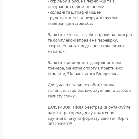
- стрільбу в русі, на перебіжці та в
поєднанні з переміщеннями,
- складні та штрафні мішені,
- рухомі мішені та незручні і рухомі
поверхні для стрільби.
Заняття включає в себе вправи на розігрів
та комплексні вправи на перевірку,
закріплення та поєднання стрілецьких
навичок.
Заняття проходять під кервіництвом
тренера, майстра спорту з практичної
стрільби, Збаранського Владислава
Для участі в заняттях обов'язкова
наявність стрілецьких окулярів та засобів
захисту слуху.
ВАЖЛИВО!!! Після реєстрацї зконтактуйте
адміністратором для узгодження
зручного часу та формату заняття: Юрій
0672096607й