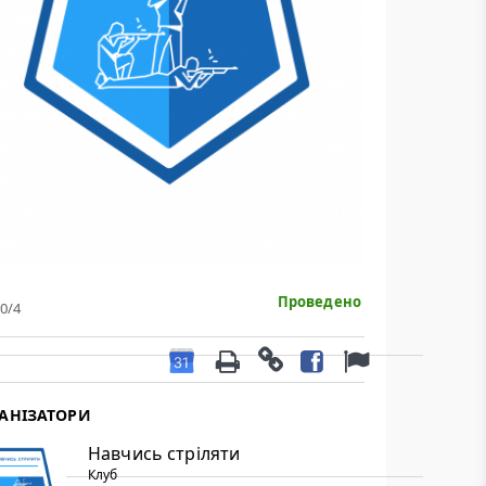
рільби.
анського Владислава
Проведено
0
/4
АНІЗАТОРИ
Навчись стріляти
Клуб