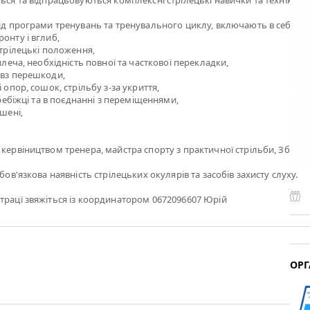
ться та відпрацьовуються комплексні стрілецькі навички та техніки ст
від програми тренувань та тренувального циклу, включають в себе:
онту і вглиб,
стрілецькі положення,
 плеча, необхідність повної та часткової перекладки,
овз перешкоди,
і опор, сошок, стрільбу з-за укриття,
перебіжці та в поєднанні з переміщеннями,
ішені,
 кервіництвом тренера, майстра спорту з практичної стрільби, Збар
обов'язкова наявність стрілецьких окулярів та засобів захисту слуху.
трацї звяжіться із координатором 0672096607 Юрій
ОРГ