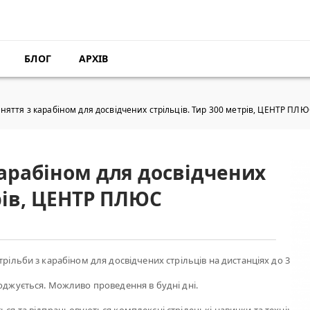
БЛОГ
АРХІВ
няття з карабіном для досвідчених стрільців. Тир 300 метрів, ЦЕНТР ПЛ
карабіном для досвідчених
трів, ЦЕНТР ПЛЮС
трільби з карабіном для досвідчених стрільців на дистанціях до 300 м
годжується. Можливо проведення в будні дні.