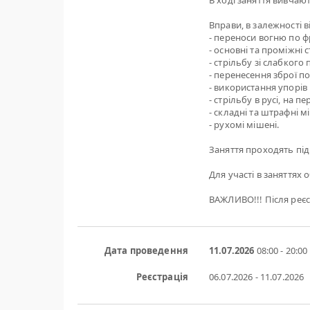
В ході заняття вивчаю
Вправи, в залежності 
- переноси вогню по фр
- основні та проміжні 
- стрільбу зі слабкого
- перенесення зброї п
- використання упорів 
- стрільбу в русі, на 
- складні та штрафні м
- рухомі мішені.
Заняття проходять під
Для участі в заняттях 
ВАЖЛИВО!!! Після реєс
Дата проведення
11.07.2026
08:00 - 20:00
Реєстрація
06.07.2026 - 11.07.2026