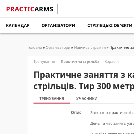
PRACTIC
ARMS
КАЛЕНДАР
ОРГАНІЗАТОРИ
СТРІЛЕЦЬКІ ОБ'ЄКТИ
Головна
»
Організатори
»
Навчись стріляти
» Практичне за
Тренування
Практична стрільба
Карабін
Практичне заняття з 
стрільців. Тир 300 ме
ТРЕНУВАННЯ
УЧАСНИКИ
Опис
Заняття з практичної с
День та час занять уз