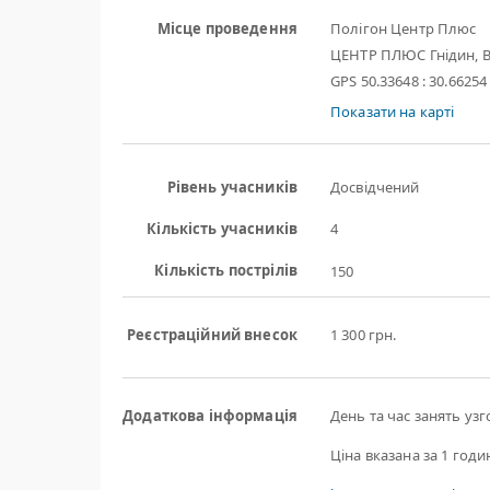
Місце проведення
Полігон Центр Плюс
ЦЕНТР ПЛЮС Гнідин, В
GPS 50.33648 : 30.66254
Показати на карті
Рівень учасників
Досвідчений
Кількість учасників
4
Кількість пострілів
150
Реєстраційний внесок
1 300 грн.
Додаткова інформація
День та час занять уз
Ціна вказана за 1 годи