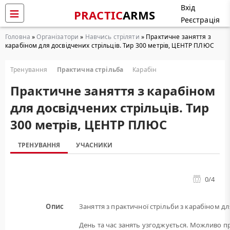
Вхід
PRACTIC
ARMS
Реєстрація
Головна
»
Організатори
»
Навчись стріляти
» Практичне заняття з
карабіном для досвідчених стрільців. Тир 300 метрів, ЦЕНТР ПЛЮС
Тренування
Практична стрільба
Карабін
Практичне заняття з карабіном
для досвідчених стрільців. Тир
300 метрів, ЦЕНТР ПЛЮС
ТРЕНУВАННЯ
УЧАСНИКИ
0
/4
Опис
Заняття з практичної стрільби з карабіном дл
День та час занять узгоджується. Можливо пр