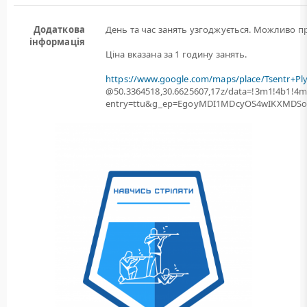
Додаткова
День та час занять узгоджується. Можливо пр
інформація
Ціна вказана за 1 годину занять.
https://www.google.com/maps/place/Tsentr+Pl
@50.3364518,30.6625607,17z/data=!3m1!4b1!
entry=ttu&g_ep=EgoyMDI1MDcyOS4wIKXMD