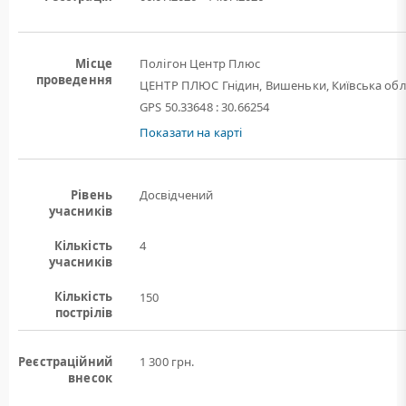
Місце
Полігон Центр Плюс
проведення
ЦЕНТР ПЛЮС Гнідин, Вишеньки, Київська обл
GPS 50.33648 : 30.66254
Показати на карті
Рівень
Досвідчений
учасників
Кількість
4
учасників
Кількість
150
пострілів
Реєстраційний
1 300 грн.
внесок