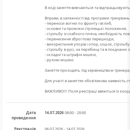
В ході заняття вивчаються та відпрацьовуютьс
Вправи, в залежності від програми тренувань
- переноси вогню по фронту і вглиб,
- основні та проміжні стрілецькі положення,
- стрільбу зі слабкого плеча, необхідність по
- перенесення зброї повз перешкоди,
- використання упорів і опор, сошок, стрільбу 
- стрільбу в русі, на перебіжці та в поєднанн
- складні та штрафні мішені,
- рухомі мішені.
Заняття проходять під кервіництвом тренера,
Для участі в заняттях обов'язкова наявність с
ВАЖЛИВО!!! Після реєстрацї звяжіться із ко
Дата
14.07.2026
08:00 - 20:00
проведення
Реєстрація
06.07.2026 - 14.07.2026