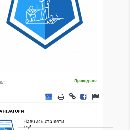
рільби.
анського Владислава
Проведено
0
/4
АНІЗАТОРИ
Навчись стріляти
Клуб