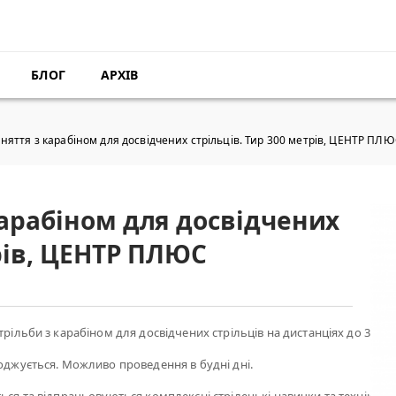
БЛОГ
АРХІВ
няття з карабіном для досвідчених стрільців. Тир 300 метрів, ЦЕНТР ПЛ
карабіном для досвідчених
трів, ЦЕНТР ПЛЮС
трільби з карабіном для досвідчених стрільців на дистанціях до 300 м
годжується. Можливо проведення в будні дні.