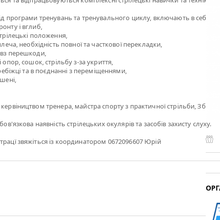
ться та відпрацьовуються комплексні стрілецькі навички та техніки ст
від програми тренувань та тренувального циклу, включають в себе:
онту і вглиб,
стрілецькі положення,
 плеча, необхідність повної та часткової перекладки,
овз перешкоди,
і опор, сошок, стрільбу з-за укриття,
перебіжці та в поєднанні з переміщеннями,
ішені,
 кервіництвом тренера, майстра спорту з практичної стрільби, Збар
обов'язкова наявність стрілецьких окулярів та засобів захисту слуху.
трацї звяжіться із координатором 0672096607 Юрій
ОРГ