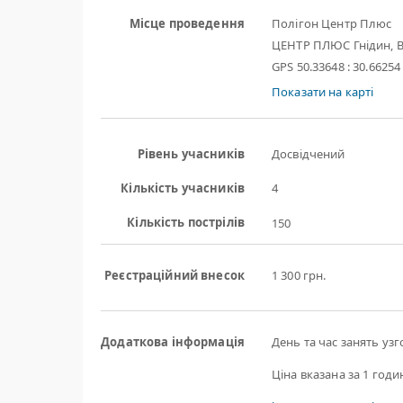
Місце проведення
Полігон Центр Плюс
ЦЕНТР ПЛЮС Гнідин, В
GPS 50.33648 : 30.66254
Показати на карті
Рівень учасників
Досвідчений
Кількість учасників
4
Кількість пострілів
150
Реєстраційний внесок
1 300 грн.
Додаткова інформація
День та час занять уз
Ціна вказана за 1 годи