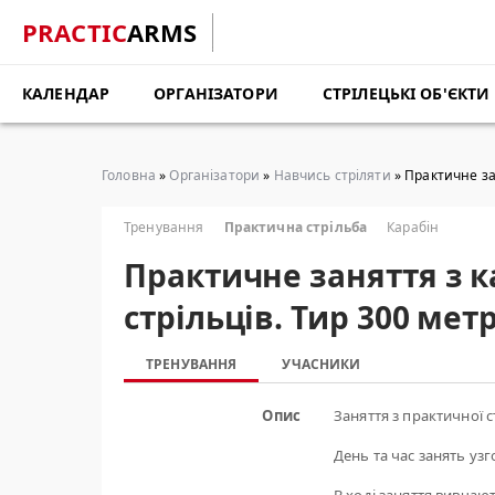
PRACTIC
ARMS
КАЛЕНДАР
ОРГАНІЗАТОРИ
СТРІЛЕЦЬКІ ОБ'ЄКТИ
Головна
»
Організатори
»
Навчись стріляти
» Практичне за
Тренування
Практична стрільба
Карабін
Практичне заняття з 
стрільців. Тир 300 ме
ТРЕНУВАННЯ
УЧАСНИКИ
Опис
Заняття з практичної с
День та час занять уз