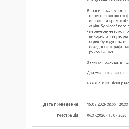
В ході заняття вивчаю
Вправи, в залежності 
- переноси вогню по фр
- основні та проміжні 
- стрільбу зі слабкого
- перенесення зброї п
- використання упорів 
- стрільбу в русі, на 
- складні та штрафні м
- рухомі мішені.
Заняття проходять під
Для участі в заняттях 
ВАЖЛИВО!!! Після реєс
Дата проведення
15.07.2026
08:00 - 20:00
Реєстрація
06.07.2026 - 15.07.2026