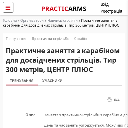
Вхід
PRACTIC
ARMS
Реєстрація
Головна
»
Організатори
»
Навчись стріляти
» Практичне заняття з
карабіном для досвідчених стрільців. Тир 300 метрів, ЦЕНТР ПЛЮС
Тренування
Практична стрільба
Карабін
Практичне заняття з карабіном
для досвідчених стрільців. Тир
300 метрів, ЦЕНТР ПЛЮС
ТРЕНУВАННЯ
УЧАСНИКИ
0
/4
Опис
Заняття з практичної стрільби з карабіном дл
День та час занять узгоджується. Можливо пр