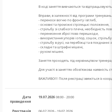
В ході заняття вивчаються та відпрацьовуютьс
Вправи, в залежності від програми тренувань
- переноси вогню по фронту і вглиб,
- основні та проміжні стрілецькі положення,
- стрільбу зі слабкого плеча, необхідність по
- перенесення зброї повз перешкоди,
- використання упорів і опор, сошок, стрільбу 
- стрільбу в русі, на перебіжці та в поєднанн
- складні та штрафні мішені,
- рухомі мішені.
Заняття проходять під кервіництвом тренера,
Для участі в заняттях обов'язкова наявність с
ВАЖЛИВО!!! Після реєстрацї звяжіться із ко
Дата
19.07.2026
08:00 - 20:00
проведення
Реєстрація
06.07.2026 - 19.07.2026