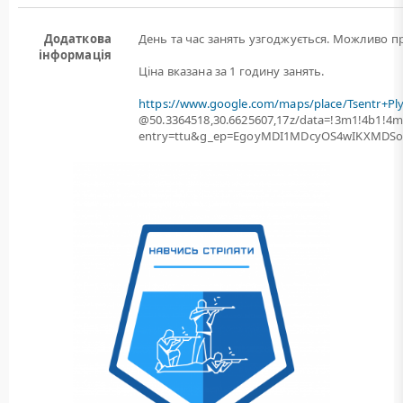
Додаткова
День та час занять узгоджується. Можливо пр
інформація
Ціна вказана за 1 годину занять.
https://www.google.com/maps/place/Tsentr+Pl
@50.3364518,30.6625607,17z/data=!3m1!4b1!
entry=ttu&g_ep=EgoyMDI1MDcyOS4wIKXMD