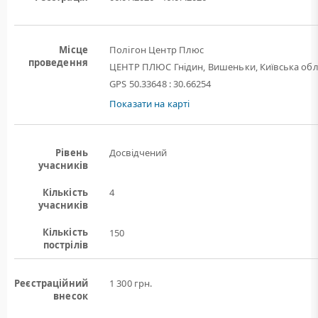
Місце
Полігон Центр Плюс
проведення
ЦЕНТР ПЛЮС Гнідин, Вишеньки, Київська обл
GPS 50.33648 : 30.66254
Показати на карті
Рівень
Досвідчений
учасників
Кількість
4
учасників
Кількість
150
пострілів
Реєстраційний
1 300 грн.
внесок