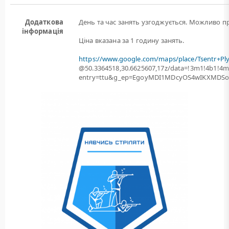
Додаткова
День та час занять узгоджується. Можливо пр
інформація
Ціна вказана за 1 годину занять.
https://www.google.com/maps/place/Tsentr+Pl
@50.3364518,30.6625607,17z/data=!3m1!4b1!
entry=ttu&g_ep=EgoyMDI1MDcyOS4wIKXMD