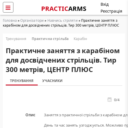
Вхід
PRACTIC
ARMS
Реєстрація
Головна
»
Організатори
»
Навчись стріляти
» Практичне заняття з
карабіном для досвідчених стрільців. Тир 300 метрів, ЦЕНТР ПЛЮС
Тренування
Практична стрільба
Карабін
Практичне заняття з карабіном
для досвідчених стрільців. Тир
300 метрів, ЦЕНТР ПЛЮС
ТРЕНУВАННЯ
УЧАСНИКИ
0
/4
Опис
Заняття з практичної стрільби з карабіном дл
День та час занять узгоджується. Можливо пр