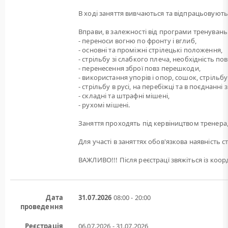
В ході заняття вивчаються та відпрацьовуютьс
Вправи, в залежності від програми тренувань
- переноси вогню по фронту і вглиб,
- основні та проміжні стрілецькі положення,
- стрільбу зі слабкого плеча, необхідність по
- перенесення зброї повз перешкоди,
- використання упорів і опор, сошок, стрільбу 
- стрільбу в русі, на перебіжці та в поєднанн
- складні та штрафні мішені,
- рухомі мішені.
Заняття проходять під кервіництвом тренера,
Для участі в заняттях обов'язкова наявність с
ВАЖЛИВО!!! Після реєстрацї звяжіться із ко
Дата
31.07.2026
08:00 - 20:00
проведення
Реєстрація
06.07.2026 - 31.07.2026