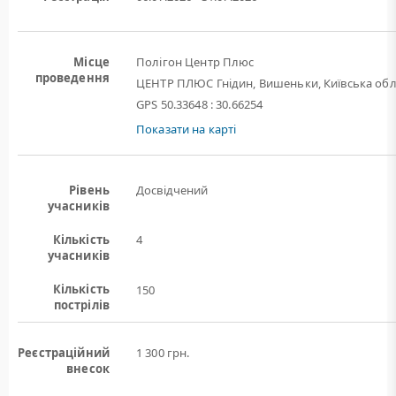
Місце
Полігон Центр Плюс
проведення
ЦЕНТР ПЛЮС Гнідин, Вишеньки, Київська обл
GPS 50.33648 : 30.66254
Показати на карті
Рівень
Досвідчений
учасників
Кількість
4
учасників
Кількість
150
пострілів
Реєстраційний
1 300 грн.
внесок