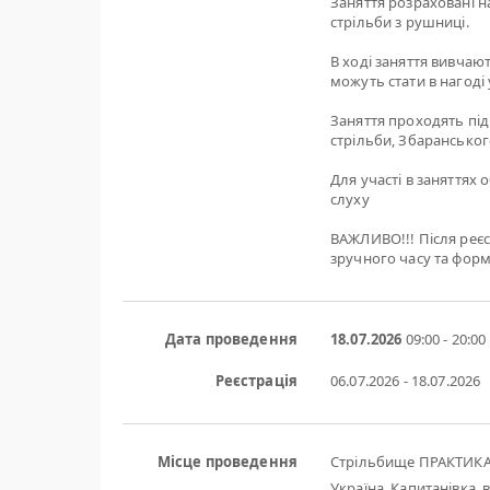
Заняття розраховані н
стрільби з рушниці.
В ході заняття вивчаю
можуть стати в нагоді
Заняття проходять під
стрільби, Збарансько
Для участі в заняттях 
слуху
ВАЖЛИВО!!! Після реєс
зручного часу та форм
Дата проведення
18.07.2026
09:00 - 20:00
Реєстрація
06.07.2026 - 18.07.2026
Місце проведення
Стрільбище ПРАКТИК
Україна, Капитанівка, в