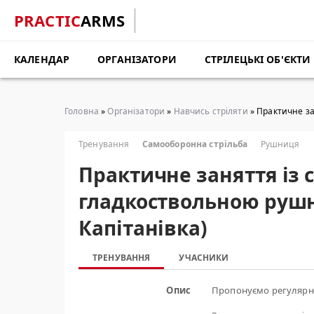
PRACTIC
ARMS
КАЛЕНДАР
ОРГАНІЗАТОРИ
СТРІЛЕЦЬКІ ОБ'ЄКТИ
Головна
»
Організатори
»
Навчись стріляти
» Практичне за
Тренування
Самооборонна стрільба
Рушниця
Практичне заняття із 
гладкоствольною руш
Капітанівка)
ТРЕНУВАННЯ
УЧАСНИКИ
Опис
Пропонуємо регулярні