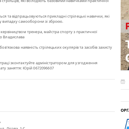
а стрільців, які володіють базовими навичками практичної
ться та відпрацьовуються прикладні стрілецькі навички, які
 у випадку самооборони зі зброєю.
 кервіництвом тренера, майстра спорту з практичної
го Владислава
обов'язкова наявність стрілецьких окулярів та засобів захисту
трацї зконтактуйте адміністратором для узгодження
ату заняття: Юрій 0672096607
ОРГ
А
ул. Лісова, 1-Г