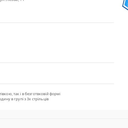
вкою, так і в безготвковій формі
дину в групі з 3х стрільців