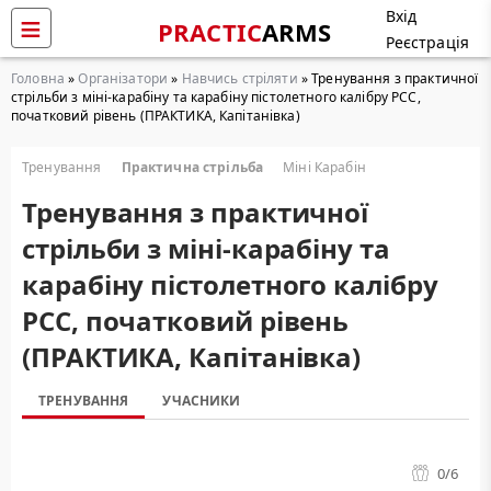
Вхід
PRACTIC
ARMS
Реєстрація
Головна
»
Організатори
»
Навчись стріляти
» Тренування з практичної
стрільби з міні-карабіну та карабіну пістолетного калібру РСС,
початковий рівень (ПРАКТИКА, Капітанівка)
Тренування
Практична стрільба
Міні Карабін
Тренування з практичної
стрільби з міні-карабіну та
карабіну пістолетного калібру
РСС, початковий рівень
(ПРАКТИКА, Капітанівка)
ТРЕНУВАННЯ
УЧАСНИКИ
0
/6