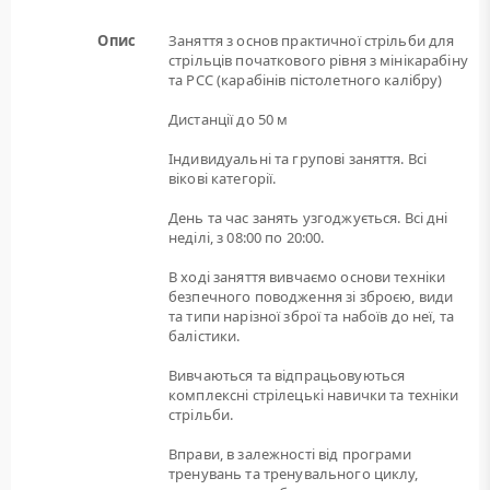
Опис
Заняття з основ практичної стрільби для
стрільців початкового рівня з мінікарабіну
та РСС (карабінів пістолетного калібру)
Дистанції до 50 м
Індивидуальні та групові заняття. Всі
вікові категорії.
День та час занять узгоджується. Всі дні
неділі, з 08:00 по 20:00.
В ході заняття вивчаємо основи техніки
безпечного поводження зі зброєю, види
та типи нарізної зброї та набоїв до неї, та
балістики.
Вивчаються та відпрацьовуються
комплексні стрілецькі навички та техніки
стрільби.
Вправи, в залежності від програми
тренувань та тренувального циклу,