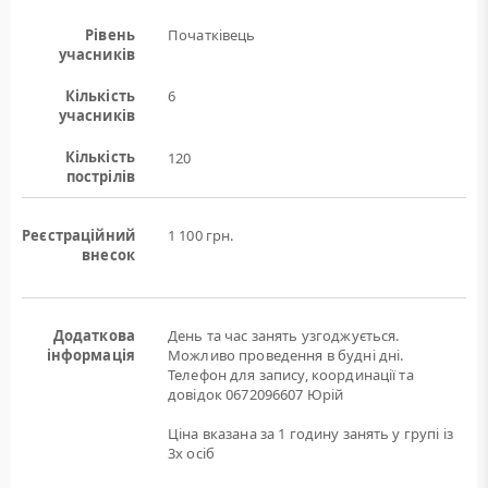
Рівень
Початківець
учасників
Кількість
6
учасників
Кількість
120
пострілів
Реєстраційний
1 100 грн.
внесок
Додаткова
День та час занять узгоджується.
інформація
Можливо проведення в будні дні.
Телефон для запису, координації та
довідок 0672096607 Юрій
Ціна вказана за 1 годину занять у групі із
3х осіб