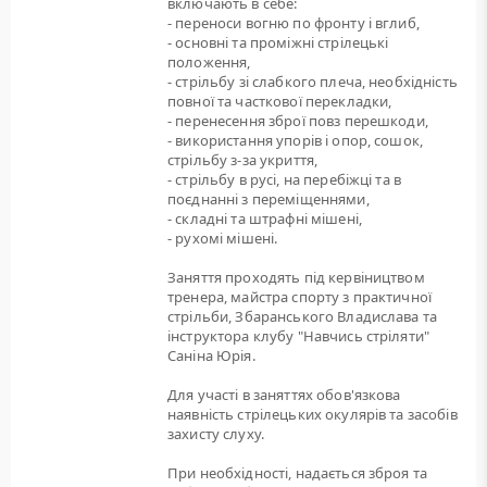
включають в себе:
- переноси вогню по фронту і вглиб,
- основні та проміжні стрілецькі
положення,
- стрільбу зі слабкого плеча, необхідність
повної та часткової перекладки,
- перенесення зброї повз перешкоди,
- використання упорів і опор, сошок,
стрільбу з-за укриття,
- стрільбу в русі, на перебіжці та в
поєднанні з переміщеннями,
- складні та штрафні мішені,
- рухомі мішені.
Заняття проходять під кервіництвом
тренера, майстра спорту з практичної
стрільби, Збаранського Владислава та
інструктора клубу "Навчись стріляти"
Саніна Юрія.
Для участі в заняттях обов'язкова
наявність стрілецьких окулярів та засобів
захисту слуху.
При необхідності, надається зброя та