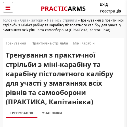
Вхід
PRACTIC
ARMS
Реєстрація
Головна
»
Організатори
»
Навчись стріляти
» Тренування з практичної
стрільби з міні-карабіну та карабіну пістолетного калібру для участі у
змаганнях всіх рівнів та самооборони (ПРАКТИКА, Капітанівка)
Тренування
Практична стрільба
Міні Карабін
Тренування з практичної
стрільби з міні-карабіну та
карабіну пістолетного калібру
для участі у змаганнях всіх
рівнів та самооборони
(ПРАКТИКА, Капітанівка)
ТРЕНУВАННЯ
УЧАСНИКИ