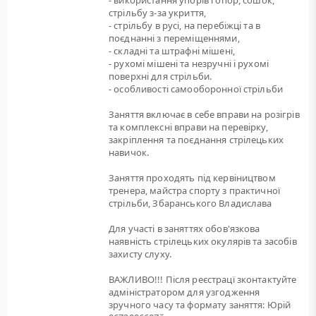
- використання упорів і опор, сошок,
стрільбу з-за укриття,
- стрільбу в русі, на перебіжці та в
поєднанні з переміщеннями,
- складні та штрафні мішені,
- рухомі мішені та незручні і рухомі
поверхні для стрільби.
- особливості самооборонної стрільби
Заняття включає в себе вправи на розігрів
та комплексні вправи на перевірку,
закріплення та поєднання стрілецьких
навичок.
Заняття проходять під кервіництвом
тренера, майстра спорту з практичної
стрільби, Збаранського Владислава
Для участі в заняттях обов'язкова
наявність стрілецьких окулярів та засобів
захисту слуху.
ВАЖЛИВО!!! Після реєстрацї зконтактуйте
адміністратором для узгодження
зручного часу та формату заняття: Юрій