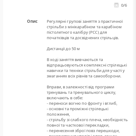
0
/6
Опис
Регулярні групові заняття з практичної
стрільби з мінікарабіном та карабіном
пістолетного калібру (РСС) для
початківців та досвідчених стрільців.
Дистанції до 50 м
В ході заняття вивчаються та
відпрацьовуються комплексні стрілецькі
навички та техніки стрільби для участі у
змаганнях всіх рівнів та самооборони.
Вправи, в залежності від програми
тренувань та тренувального циклу,
включають в себе:
- переноси вогню по фронту і вглиб,
- основні та проміжні стрілецькі
положення,
- стрільбу зі слабкого плеча, необхідність
повної та часткової перекладки,
- перенесення зброї повз перешкоди,