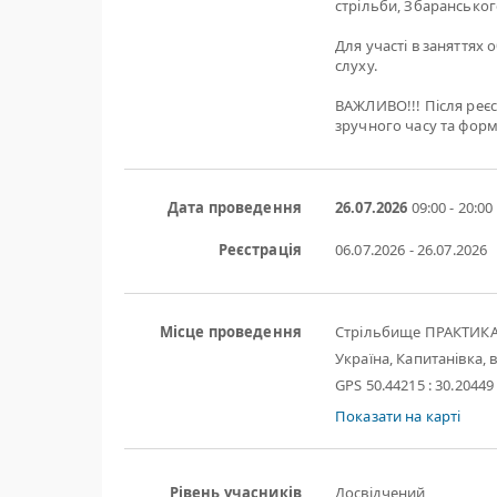
стрільби, Збарансько
Для участі в заняттях 
слуху.
ВАЖЛИВО!!! Після реєс
зручного часу та форм
Дата проведення
26.07.2026
09:00 - 20:00
Реєстрація
06.07.2026 - 26.07.2026
Місце проведення
Стрільбище ПРАКТИК
Україна, Капитанівка, в
GPS 50.44215 : 30.20449
Показати на карті
Рівень учасників
Досвідчений