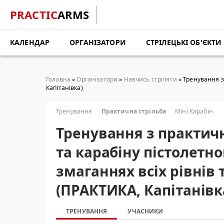
PRACTIC
ARMS
КАЛЕНДАР
ОРГАНІЗАТОРИ
СТРІЛЕЦЬКІ ОБ'ЄКТИ
Головна
»
Організатори
»
Навчись стріляти
» Тренування з 
Капітанівка)
Тренування
Практична стрільба
Міні Карабін
Тренування з практичн
та карабіну пістолетно
змаганнях всіх рівнів
(ПРАКТИКА, Капітанівк
ТРЕНУВАННЯ
УЧАСНИКИ