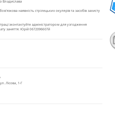
го Владислава
обов'язкова наявність стрілецьких окулярів та засобів захисту
трацї зконтактуйте адміністратором для узгодження
ату заняття: Юрій 0672096607й
А
ул. Лісова, 1-Г