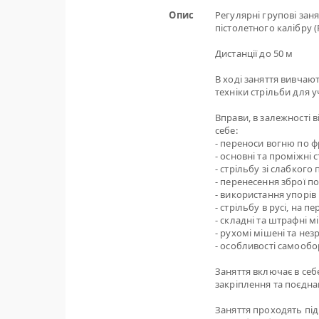
Опис
Регулярні групові заня
пістолетного калібру (
Дистанції до 50 м
В ході заняття вивчаю
техніки стрільби для у
Вправи, в залежності 
себе:
- переноси вогню по фр
- основні та проміжні 
- стрільбу зі слабкого
- перенесення зброї п
- використання упорів 
- стрільбу в русі, на 
- складні та штрафні м
- рухомі мішені та нез
- особливості самообо
Заняття включає в себе
закріплення та поєдна
Заняття проходять під