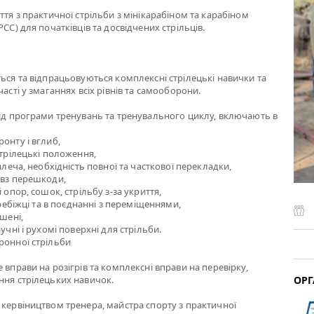
ття з практичної стрільби з мінікарабіном та карабіном
РСС) для початківців та досвідчених стрільців.
ться та відпрацьовуються комплексні стрілецькі навички та
часті у змаганнях всіх рівнів та самооборони.
від програми тренувань та тренувального циклу, включають в
онту і вглиб,
стрілецькі положення,
 плеча, необхідність повної та часткової перекладки,
овз перешкоди,
і опор, сошок, стрільбу з-за укриття,
перебіжці та в поєднанні з переміщеннями,
ішені,
ручні і рухомі поверхні для стрільби.
ронної стрільби
 вправи на розігрів та комплексні вправи на перевірку,
ОРГ
ння стрілецьких навичок.
 кервіництвом тренера, майстра спорту з практичної