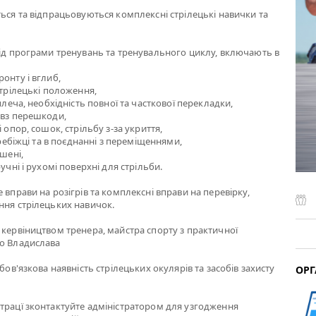
ться та відпрацьовуються комплексні стрілецькі навички та
від програми тренувань та тренувального циклу, включають в
онту і вглиб,
стрілецькі положення,
 плеча, необхідність повної та часткової перекладки,
овз перешкоди,
і опор, сошок, стрільбу з-за укриття,
перебіжці та в поєднанні з переміщеннями,
ішені,
ручні і рухомі поверхні для стрільби.
 вправи на розігрів та комплексні вправи на перевірку,
ння стрілецьких навичок.
 кервіництвом тренера, майстра спорту з практичної
го Владислава
обов'язкова наявність стрілецьких окулярів та засобів захисту
ОРГ
трацї зконтактуйте адміністратором для узгодження