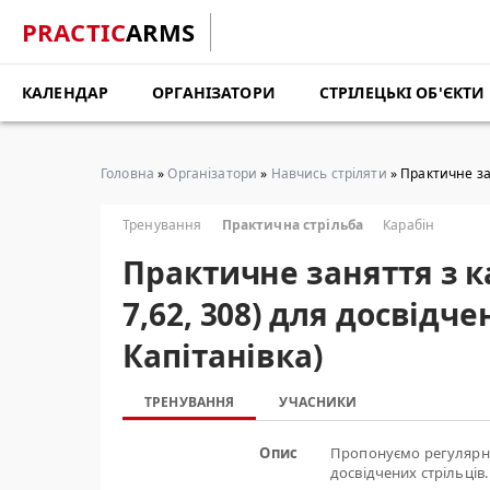
PRACTIC
ARMS
КАЛЕНДАР
ОРГАНІЗАТОРИ
СТРІЛЕЦЬКІ ОБ'ЄКТИ
Головна
»
Організатори
»
Навчись стріляти
» Практичне зан
Тренування
Практична стрільба
Карабін
Практичне заняття з кар
7,62, 308) для досвідч
Капітанівка)
ТРЕНУВАННЯ
УЧАСНИКИ
Опис
Пропонуємо регулярні 
досвідчених стрільців.