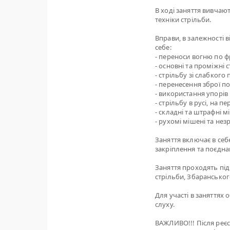
В ході заняття вивчаю
техніки стрільби.
Вправи, в залежності 
себе:
- переноси вогню по фр
- основні та проміжні 
- стрільбу зі слабкого
- перенесення зброї п
- використання упорів 
- стрільбу в русі, на 
- складні та штрафні м
- рухомі мішені та нез
Заняття включає в себе
закріплення та поєдна
Заняття проходять під
стрільби, Збарансько
Для участі в заняттях 
слуху.
ВАЖЛИВО!!! Після реєс