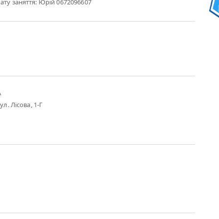
ату заняття: Юрій 0672096607
А
ул. Лісова, 1-Г