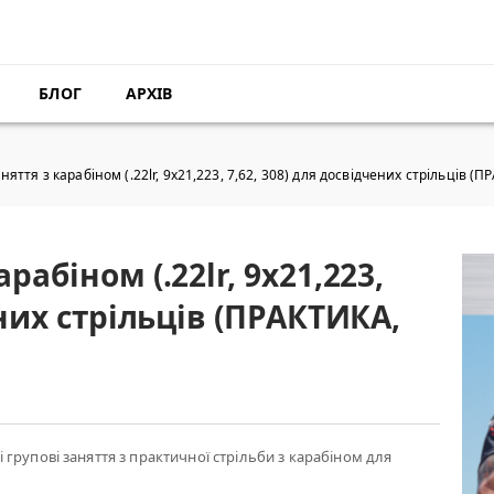
БЛОГ
АРХІВ
яття з карабіном (.22lr, 9х21,223, 7,62, 308) для досвідчених стрільців (П
абіном (.22lr, 9х21,223,
ених стрільців (ПРАКТИКА,
групові заняття з практичної стрільби з карабіном для