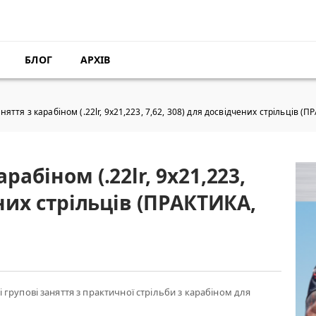
БЛОГ
АРХІВ
яття з карабіном (.22lr, 9х21,223, 7,62, 308) для досвідчених стрільців (П
абіном (.22lr, 9х21,223,
ених стрільців (ПРАКТИКА,
групові заняття з практичної стрільби з карабіном для