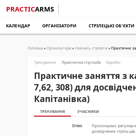
PRACTIC
ARMS
КАЛЕНДАР
ОРГАНІЗАТОРИ
СТРІЛЕЦЬКІ ОБ'ЄКТИ
Головна
»
Організатори
»
Навчись стріляти
» Практичне зан
Тренування
Практична стрільба
Карабін
Практичне заняття з кар
7,62, 308) для досвідч
Капітанівка)
ТРЕНУВАННЯ
УЧАСНИКИ
Опис
Пропонуємо регулярні 
досвідчених стрільців.