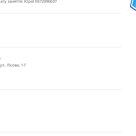
ату заняття: Юрій 0672096607
А
ул. Лісова, 1-Г