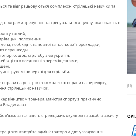
ться та відпрацьовуються комплексні стрілецькі навички та
від програми тренувань та тренувального циклу, включають в
онту і вглиб,
стрілецькі положення,
 плеча, необхідність повної та часткової перекладки,
овз перешкоди,
і опор, сошок, стрільбу з-за укриття,
перебіжці та в поєднанні з переміщеннями,
ішені,
ручні і рухомі поверхні для стрільби.
 вправи на розігрів та комплексні вправи на перевірку,
ння стрілецьких навичок.
 кервіництвом тренера, майстра спорту з практичної
го Владислава
обов'язкова наявність стрілецьких окулярів та засобів захисту
ОРГ
трацї зконтактуйте адміністратором для узгодження