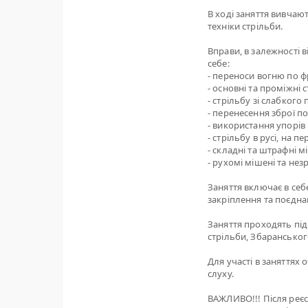
В ході заняття вивчаю
техніки стрільби.
Вправи, в залежності 
себе:
- переноси вогню по фр
- основні та проміжні 
- стрільбу зі слабкого
- перенесення зброї п
- використання упорів 
- стрільбу в русі, на 
- складні та штрафні м
- рухомі мішені та нез
Заняття включає в себе
закріплення та поєдна
Заняття проходять під
стрільби, Збарансько
Для участі в заняттях 
слуху.
ВАЖЛИВО!!! Після реєс