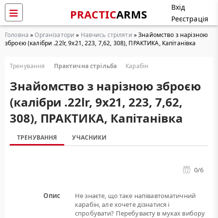
Вхід
PRACTIC
ARMS
Реєстрація
Головна
»
Організатори
»
Навчись стріляти
» Знайомство з нарізною
зброєю (калібри .22lr, 9х21, 223, 7,62, 308), ПРАКТИКА, Капітанівка
Тренування
Практична стрільба
Карабін
Знайомство з нарізною зброєю
(калібри .22lr, 9х21, 223, 7,62,
308), ПРАКТИКА, Капітанівка
ТРЕНУВАННЯ
УЧАСНИКИ
0
/6
Опис
Не знаєте, що таке напівавтоматичний
карабін, але хочете дізнатися і
спробувати? Перебуваєту в муках вибору