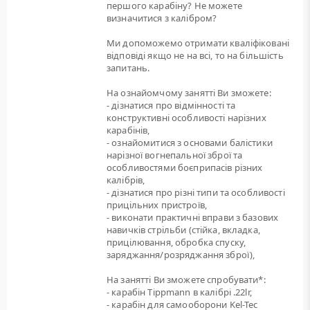
першого карабіну? Не можете
визначитися з калібром?
Ми допоможемо отримати кваліфіковані
відповіді якщо не на всі, то на більшість
запитань.
На ознайомчому занятті Ви зможете:
- дізнатися про відмінності та
конструктивні особливості нарізних
карабінів,
- ознайомитися з основами балістики
нарізної вогнепальної зброї та
особливостями боєприпасів різних
калібрів,
- дізнатися про різні типи та особливості
прицільних пристроїв,
- виконати практичні вправи з базових
навичків стрільби (стійка, вкладка,
прицілювання, обробка спуску,
заряджання/розряджання зброї),
На занятті Ви зможете спробувати*:
- карабін Tippmann в калібрі .22lr,
- карабін для самооборони Kel-Tec