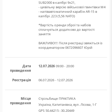
SUB2000 в калібрі 9х21,
- цивільну версію військової гвинтівки M4
- напівавтоматичний карабін AR-15 в
калібрі .223 (5,56 NATO)
*Вартість оренди зброї та набоїв
сплачується додатково до вартості
заняття
ВАЖЛИВО!!! Після реєстрацї звяжіться із
координатором 0672096607 Юрій
Дата
12.07.2026
09:00 - 20:00
проведення
Реєстрація
06.07.2026 - 12.07.2026
Місце
Стрільбище ПРАКТИКА
проведення
Україна, Капитанівка, вул. Лісова, 1-Г
GPS 50.44215 : 30.20449