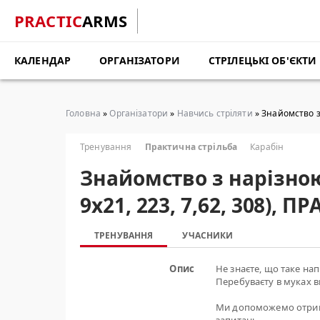
PRACTIC
ARMS
КАЛЕНДАР
ОРГАНІЗАТОРИ
СТРІЛЕЦЬКІ ОБ'ЄКТИ
Головна
»
Організатори
»
Навчись стріляти
» Знайомство з 
Тренування
Практична стрільба
Карабін
Знайомство з нарізною 
9х21, 223, 7,62, 308), 
ТРЕНУВАННЯ
УЧАСНИКИ
Опис
Не знаєте, що таке нап
Перебуваєту в муках 
Ми допоможемо отримат