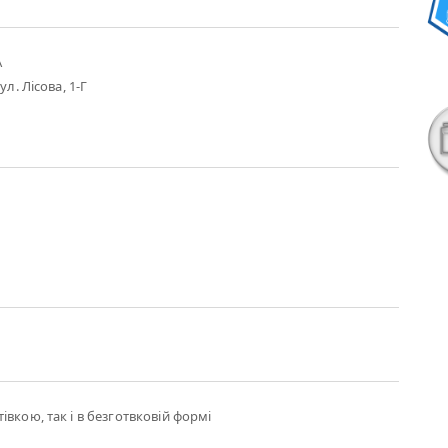
А
ул. Лісова, 1-Г
вкою, так і в безготвковій формі