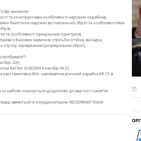
ті Ви зможете:
ності та конструктивні особливості нарізних карабінів,
вами балістики нарізної вогнепальної зброї та особливостями
ібрів,
типи та особливості прицільних пристроїв,
прави з базових навичків стрільби (стійка, вкладка,
а спуску, заряджання/розряджання зброї),
 спробувати*:
ібрі .22lr,
они Kel-Tec SUB2000 в калібрі 9х21,
ькової гвинтівки M4 - напівавтоматичний карабін AR-15 в
)
 та набоїв сплачується додатково до вартості заняття
трацї звяжіться із координатором 0672096607 Юрій
ОРГ