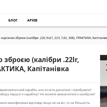
БЛОГ
АРХІВ
нарізною зброєю (калібри .22lr, 9х21, 223, 7,62, 308), ПРАКТИКА, Капітанів
зброєю (калібри .22lr,
ПРАКТИКА, Капітанівка
івавтоматичний карабін, але хочете дізнатися і спробувати?
вибору першого карабіну? Не можете визначитися з калібром?
и кваліфіковані відповіді якщо не на всі, то на більшість