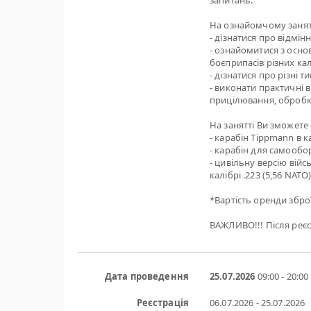
запитань.
На ознайомчому занят
- дізнатися про відмін
- ознайомитися з осно
боєприпасів різних кал
- дізнатися про різні 
- виконати практичні в
прицілювання, обробк
На занятті Ви зможете
- карабін Tippmann в кал
- карабін для самообор
- цивільну версію війс
калібрі .223 (5,56 NATO
*Вартість оренди зброї
ВАЖЛИВО!!! Після реєс
Дата проведення
25.07.2026
09:00 - 20:00
Реєстрація
06.07.2026 - 25.07.2026