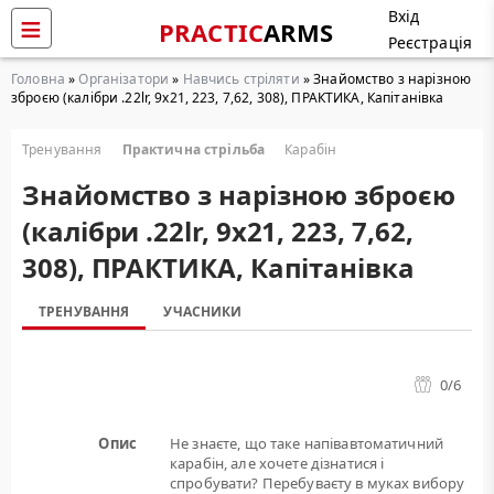
Вхід
PRACTIC
ARMS
Реєстрація
Головна
»
Організатори
»
Навчись стріляти
» Знайомство з нарізною
зброєю (калібри .22lr, 9х21, 223, 7,62, 308), ПРАКТИКА, Капітанівка
Тренування
Практична стрільба
Карабін
Знайомство з нарізною зброєю
(калібри .22lr, 9х21, 223, 7,62,
308), ПРАКТИКА, Капітанівка
ТРЕНУВАННЯ
УЧАСНИКИ
0
/6
Опис
Не знаєте, що таке напівавтоматичний
карабін, але хочете дізнатися і
спробувати? Перебуваєту в муках вибору