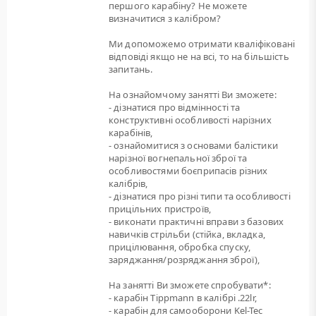
першого карабіну? Не можете
визначитися з калібром?
Ми допоможемо отримати кваліфіковані
відповіді якщо не на всі, то на більшість
запитань.
На ознайомчому занятті Ви зможете:
- дізнатися про відмінності та
конструктивні особливості нарізних
карабінів,
- ознайомитися з основами балістики
нарізної вогнепальної зброї та
особливостями боєприпасів різних
калібрів,
- дізнатися про різні типи та особливості
прицільних пристроїв,
- виконати практичні вправи з базових
навичків стрільби (стійка, вкладка,
прицілювання, обробка спуску,
заряджання/розряджання зброї),
На занятті Ви зможете спробувати*:
- карабін Tippmann в калібрі .22lr,
- карабін для самооборони Kel-Tec