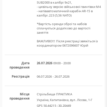
SUB2000 в калібрі 9х21,
- цивільну версію військової гвинтівки M4
- напівавтоматичний карабін AR-15 в
калібрі .223 (5,56 NATO)
*Вартість оренди зброї та набоїв
сплачується додатково до вартості
заняття
ВАЖЛИВО!!! Після реєстрацї звяжіться із
координатором 0672096607 Юрій
Дата
26.07.2026
09:00 - 20:00
проведення
Реєстрація
06.07.2026 - 26.07.2026
Місце
Стрільбище ПРАКТИКА
проведення
Україна, Капитанівка, вул. Лісова, 1-Г
GPS 50.44215 : 30.20449